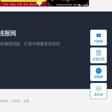
线报网

内部券
机赚钱线报，打造中国最受欢迎的

现金红包

线报群

去评论
站地图
-
51导航
-
友链