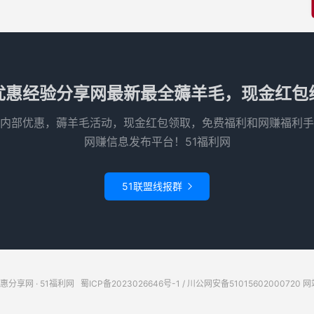
优惠经验分享网最新最全薅羊毛，现金红包
内部优惠，薅羊毛活动，现金红包领取，免费福利和网赚福利手
网赚信息发布平台！51福利网
51联盟线报群

惠分享网 · 51福利网
蜀ICP备2023026646号-1
/
川公网安备51015602000720
网