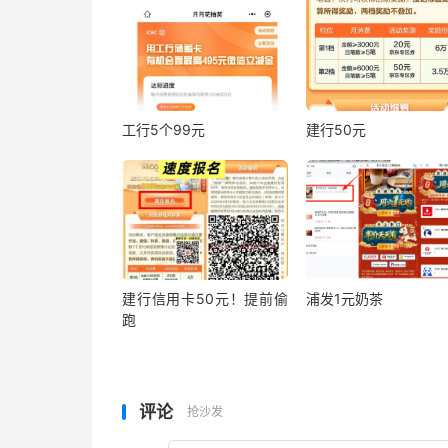
工行5个99元
建行50元
建行信用卡50元！提前偷
浦发1元奶茶
跑
评论
抢沙发