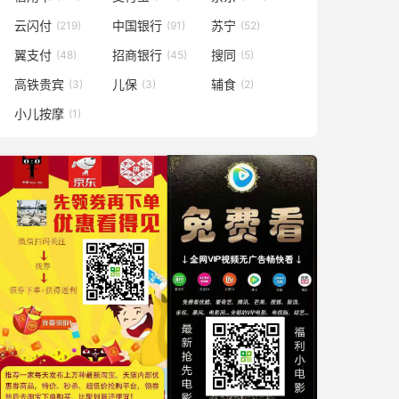
云闪付
中国银行
苏宁
(219)
(91)
(52)
翼支付
招商银行
搜同
(48)
(45)
(5)
高铁贵宾
儿保
辅食
(3)
(3)
(2)
小儿按摩
(1)