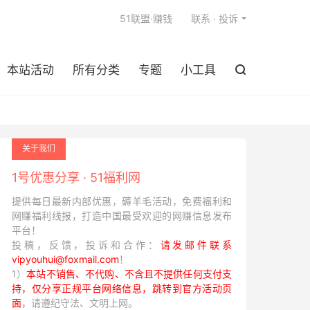

51联盟·赚钱
联系 · 投诉
本站活动
所有分类
专题
小工具

关于我们
1号优惠分享 · 51福利网
提供每日最新内部优惠，薅羊毛活动，免费福利和
网赚福利线报，打造中国最受欢迎的网赚信息发布
平台！
投稿，反馈，投诉和合作：
请发邮件联系
vipyouhui@foxmail.com
！
1）
本站不销售、不代购、不含且不提供任何支付支
持，仅分享正规平台网络信息，跳转到官方活动页
面
，请遵纪守法、文明上网。