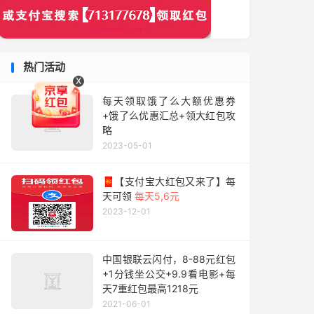
热门活动
X
每天领取饿了么大额优惠券
+饿了么优惠汇总+领大红包攻
略
2023-05-01
🧧【支付宝大红包又来了】每
天可领
每天5,6元
2023-12-01
中国银联云闪付，8-88元红包
+1分钱坐公交+9.9看电影+每
天7重红包最高1218元
2021-06-01