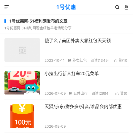
1号优惠



1号优惠网·51福利网发布的文章
1号优惠网·51福利网现金红包羊毛活动分享
饿了么 / 美团外卖大额红包天天领
2023-10-11
外卖红包
阅读(1349)
赞(
10
)


小拉出行新人打车20元免单
2026-07-09
公共出行
阅读(2984)
赞(
0
)


天猫/京东/拼多多/抖音/唯品会内部优惠
2026-08-09