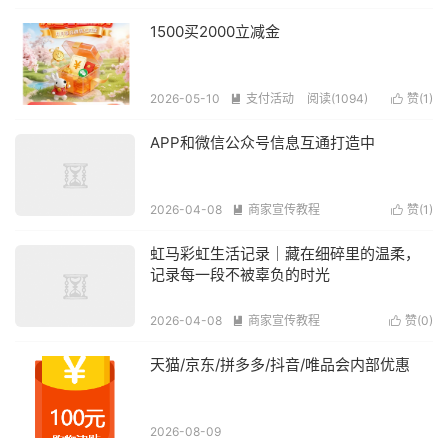
1500买2000立减金
2026-05-10
支付活动
阅读(1094)
赞(
1
)


APP和微信公众号信息互通打造中
2026-04-08
商家宣传教程
赞(
1
)


阅读(1265)
虹马彩虹生活记录｜藏在细碎里的温柔，
记录每一段不被辜负的时光
2026-04-08
商家宣传教程
赞(
0
)


阅读(1240)
天猫/京东/拼多多/抖音/唯品会内部优惠
2026-08-09