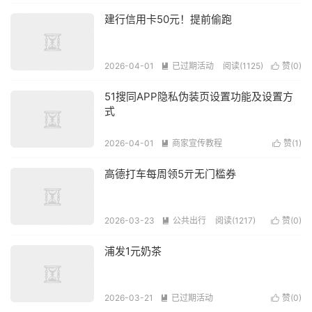
建行信用卡50元！提前偷跑
2026-04-01
已过期活动
阅读(1125)
赞(
0
)


51搜同APP隐私伪装页设置功能及设置方
式
2026-04-01
商家宣传教程
赞(
1
)


阅读(2962)
高德打车每周领5亓无门槛券
2026-03-23
公共出行
阅读(1217)
赞(
0
)


浦发1元奶茶
2026-03-21
已过期活动
赞(
0
)


阅读(1024)