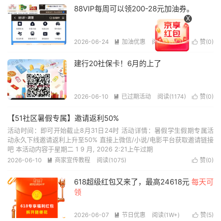
88VIP每周可以领200-28元加油券。
X
2026-06-24
加油优惠
阅读(1321)
赞(
0
)


建行20社保卡！6月的上了
2026-06-10
已过期活动
阅读(1174)
赞(
0
)


【51社区暑假专属】邀请返利50%
活动时间：即可开始截止8月31日24时 活动详情：暑假学生假期专属活
动永久下线邀请返利上升至50% 直接上微信/小说/电影平台获取邀请链接
吧 本活动内容于星期二 1 9 月, 2026 2:21上午过期
2026-06-10
商家宣传教程
阅读(1075)
赞(
0
)


618超级红包又来了，最高24618元
每天可
领
2026-06-07
节日优惠
阅读(1W+)
赞(
5
)

