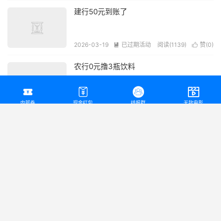
建行50元到账了
2026-03-19
已过期活动
阅读(1139)
赞(
0
)


农行0元撸3瓶饮料




2026-03-19
已过期活动
阅读(1121)
赞(
0
)


内部券
现金红包
线报群
无敌电影
工行16元
2026-03-17
已过期活动
阅读(1132)
赞(
0
)


免费领25元生活券——千问 30亿大免单
第二波
2026-02-15
已过期活动
阅读(1252)
赞(
0
)

