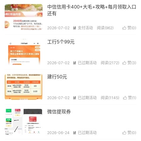
中信信用卡400+大毛+攻略+每月领取入口
还有
2026-07-02
支付活动
阅读(962)
赞(
0
)


工行5个99元
2026-07-02
已过期活动
阅读(2172)
赞(
3
)


建行50元
2026-07-02
已过期活动
阅读(1145)
赞(
1
)


微信提现券
2026-06-24
已过期活动
赞(
0
)


阅读(1093)