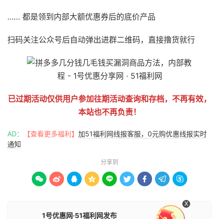
…… 都是领到内部大额优惠券后的底价产品
扫码关注公众号后自动弹出进群二维码，直接撸货就行
已过期活动仅供用户参加往期活动查询和存档，不再有效，
本站也不再负责！
AD：
【查看更多福利】
加51福利网线报客服，0元购优惠线报实时
通知
分享到









X
1号优惠网·51福利网发布