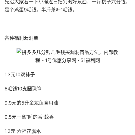
先给大家看一下小编近日撸到的好东西，一斤桃子六分钱，
是个鸡蛋9毛钱，半斤茶叶1毛钱，
51福利网
各种福利漏洞单
1.3元10双袜子
6毛钱10支圆珠笔
9.9元的5升金龙鱼食用油
0.5元一盒“睡的香”蚊香
1.2元 六神花露水