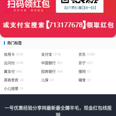
热门标签
信用卡
支付宝
京东
(516)
(376)
(358)
云闪付
中国银行
苏宁
(219)
(91)
(52)
翼支付
招商银行
搜同
(48)
(45)
(5)
高铁贵宾
儿保
辅食
(3)
(3)
(2)
小儿按摩
(1)
一号优惠经验分享网最新最全薅羊毛，现金红包线报
网