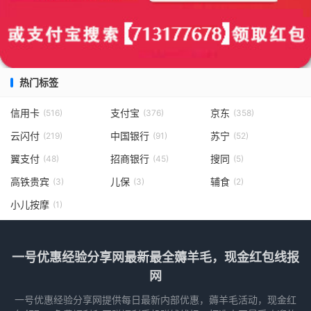
热门标签
信用卡
支付宝
京东
(516)
(376)
(358)
云闪付
中国银行
苏宁
(219)
(91)
(52)
翼支付
招商银行
搜同
(48)
(45)
(5)
高铁贵宾
儿保
辅食
(3)
(3)
(2)
小儿按摩
(1)
一号优惠经验分享网最新最全薅羊毛，现金红包线报
网
一号优惠经验分享网提供每日最新内部优惠，薅羊毛活动，现金红