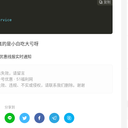
复制

rvice

，真的是小白吃大亏呀
购优惠线报实时通知
已失效，请留言
号优惠 · 51福利网
失效、违规、不实或侵权，请联系我们删除。谢谢
分享到




