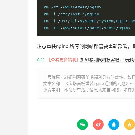
 rm 
-
rf 
/
www
/
server
/
nginx

 rm 
-
f 
/
etc
/
init
.
d
/
nginx

 rm 
-
f 
/
usr
/
lib
/
systemd
/
system
/
nginx
.
se
 rm 
-
rf 
/
www
/
server
/
panel
/
vhost
/
nginx
注意重装nginx,所有的网站都需要重新部署
AD：
【查看更多福利】
加51福利网线报客服，0元
一号优惠 · 51福利网薅羊毛福利具有时效性，如
文章名称：
《宝塔面板重装nginx遇到的问题》-一
免责申明：本站所有活动信息均来自网络，如有



