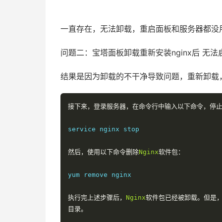
51福利网
一直存在，无法卸载，重启面板和服务器都没
问题二：宝塔面板卸载重新安装nginx后 无
结果是因为卸载的不干净导致问题，重新卸载
接下来，登录服务器，在命令行中输入以下命令，停
service nginx stop

然后，使用以下命令删除
Nginx
软件包：
yum remove nginx

执行完上述步骤后，
Nginx
软件包已经被卸载。但是
目录。