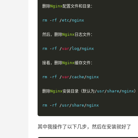
删除
Nginx
配置文件和目录：
rm 
-
rf 
/
etc
/
nginx

然后，删除
Nginx
日志文件：
rm 
-
rf 
/
var
/
log
/
nginx

接着，删除
Nginx
缓存文件：
rm 
-
rf 
/
var
/
cache
/
nginx

删除
Nginx
安装目录（默认为/
usr
/
share
/
nginx
）
rm 
-
rf 
/
usr
/
share
/
nginx

清理完成后，重新启动服务器，确保
Nginx
已经彻底
其中我操作了以下几步，然后在安装就好了
通过以上步骤，可以在宝塔面板中卸载
Nginx
并手动