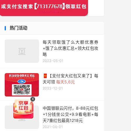
热门活动
每天领取饿了么大额优惠券
+饿了么优惠汇总+领大红包攻
略
2023-05-01
🧧【支付宝大红包又来了】每
天可领
每天5,6元
2023-12-01
X
中国银联云闪付，8-88元红包
+1分钱坐公交+9.9看电影+每
天7重红包最高1218元
2021-06-01