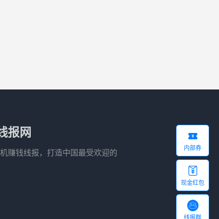
线报网

内部券
机赚钱线报，打造中国最受欢迎的

现金红包

线报群