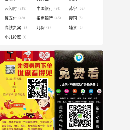
云闪付
中国银行
苏宁
(219)
(91)
(52)
翼支付
招商银行
搜同
(48)
(45)
(5)
高铁贵宾
儿保
辅食
(3)
(3)
(2)
小儿按摩
(1)