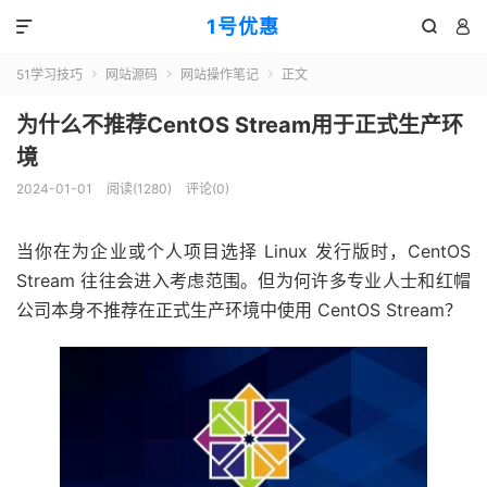
1号优惠



51学习技巧
网站源码
网站操作笔记
正文



为什么不推荐CentOS Stream用于正式生产环
境
2024-01-01
阅读(
1280
)
评论(0)
当你在为企业或个人项目选择 Linux 发行版时，CentOS
Stream 往往会进入考虑范围。但为何许多专业人士和红帽
公司本身不推荐在正式生产环境中使用 CentOS Stream？