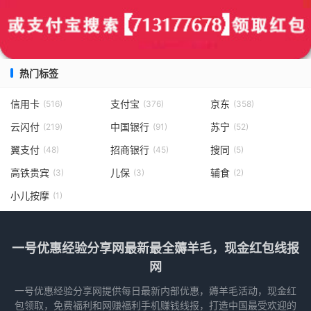
热门标签
信用卡
支付宝
京东
(516)
(376)
(358)
云闪付
中国银行
苏宁
(219)
(91)
(52)
翼支付
招商银行
搜同
(48)
(45)
(5)
高铁贵宾
儿保
辅食
(3)
(3)
(2)
小儿按摩
(1)
一号优惠经验分享网最新最全薅羊毛，现金红包线报
网
一号优惠经验分享网提供每日最新内部优惠，薅羊毛活动，现金红
包领取，免费福利和网赚福利手机赚钱线报，打造中国最受欢迎的