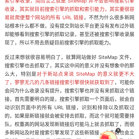
索引擎收录，简而言之就是 SiteMap 并不会影响搜索引擎
收录，其实就目前搜索引擎的抓取和索引能力，其实要很容
易就爬便整个网站的所有 URL 链接
，不然为什么很多新网
站根本什么都不做，没有提交到站长平台更没有发布过外链
却能够看到搜索引擎的抓取记录，甚至还被搜索引擎收录展
现了，所以不用去质疑目前搜索引擎的抓取能力。
反过来想就很容易明白了，就算网站做好 SiteMap 文件，
搜索引擎也去抓取了，其实这中间的意义并没有想象中的那
么大，特别是
对于新站点来说 SiteMap 的意义就更不大
了，寥寥无几的几条链接搜索引擎很快就获取到了
，可能你
会问为什么收录没有提升，搜索引擎也并没有来抓取这个链
接，首先需要明白的是，搜索引擎抓取一个页面后，就会自
动识别页面中的所有 URL 链接，识别和排除以及抓取过
的，如果是新链接就会被安排去抓取，而这个就可能需要排
队，权重高的网站发现新链接后可能马上就去抓取了，而很
X
多新网站及时是搜索引擎发现了这些新链接，大多数也会立