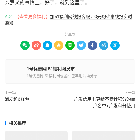
么意义的事情上，好了，就到这里了。
AD：
【查看更多福利】
加51福利网线报客服，0元购优惠线报实时
通知
分享到









1号优惠网·51福利网发布
1号优惠网·51福利网现金红包羊毛活动分享
上一篇
下一篇
浦发超6红包
广发信用卡更新不累计积分的商
户名单+广发积分使用
相关推荐