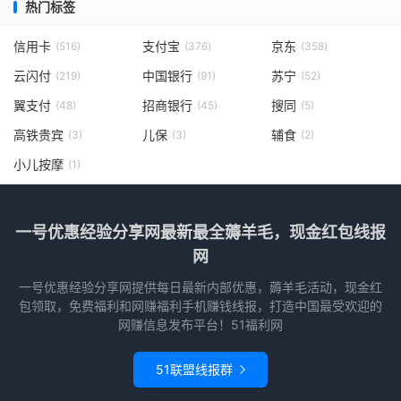
热门标签
信用卡
支付宝
京东
(516)
(376)
(358)
云闪付
中国银行
苏宁
(219)
(91)
(52)
翼支付
招商银行
搜同
(48)
(45)
(5)
高铁贵宾
儿保
辅食
(3)
(3)
(2)
小儿按摩
(1)
一号优惠经验分享网最新最全薅羊毛，现金红包线报
网
一号优惠经验分享网提供每日最新内部优惠，薅羊毛活动，现金红
包领取，免费福利和网赚福利手机赚钱线报，打造中国最受欢迎的
网赚信息发布平台！51福利网
51联盟线报群
