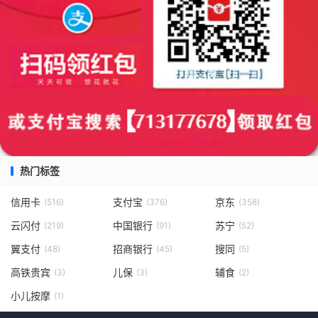
热门标签
信用卡
支付宝
京东
(516)
(376)
(358)
云闪付
中国银行
苏宁
(219)
(91)
(52)
翼支付
招商银行
搜同
(48)
(45)
(5)
高铁贵宾
儿保
辅食
(3)
(3)
(2)
小儿按摩
(1)