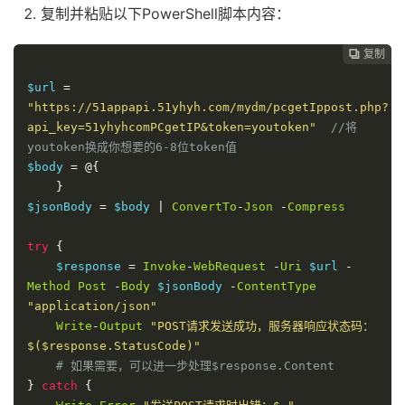
复制并粘贴以下PowerShell脚本内容：
复制

$url 
=
"https://51appapi.51yhyh.com/mydm/pcgetIppost.php?
api_key=51yhyhcomPCgetIP&token=youtoken"
//将
youtoken换成你想要的6-8位token值
$body 
=
@{
}
$jsonBody 
=
 $body 
|
ConvertTo
-
Json
-
Compress
try
{
    $response 
=
Invoke
-
WebRequest
-
Uri
 $url 
-
Method
Post
-
Body
 $jsonBody 
-
ContentType
"application/json"
Write
-
Output
"POST请求发送成功，服务器响应状态码：
$($response.StatusCode)"
# 如果需要，可以进一步处理$response.Content
}
catch
{