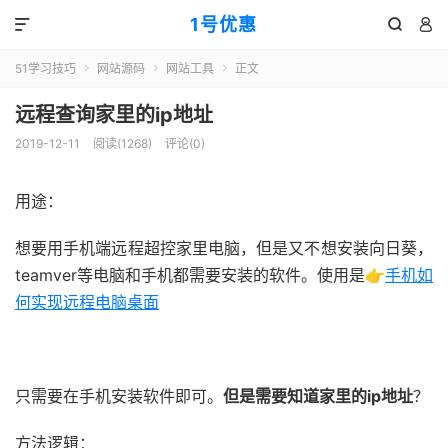
1号优惠



51学习技巧
网站源码
网站工具
正文



远程查询家里的ip地址
2019-12-11
阅读(
1268
)
评论(0)
用途：
想要用手机端远程超控家里电脑，但是又不想安装向日葵，
teamver等电脑和手机都需要安装的软件。使用是👉
手机如
何实现远程电脑桌面
51福利网
只需要在手机安装软件即可。
但是需要知道家里的ip地址
？
方法逻辑：