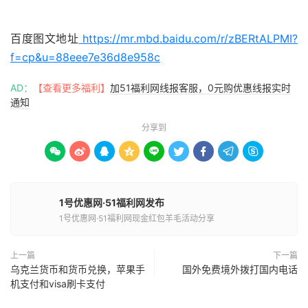
51福利网
百度图文地址
https://mr.mbd.baidu.com/r/zBERtALPMI?
f=cp&u=88eee7e36d8e958c
AD：
【查看更多福利】
加51福利网线报客服，0元购优惠线报实时
通知
分享到









1号优惠网·51福利网发布
1号优惠网·51福利网现金红包羊毛活动分享
上一篇
下一篇
乌克兰货币和货币兑换，苹果手
国外免费境外拨打国内电话
机支付和visa刷卡支付