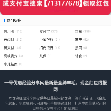
热门标签
信用卡
支付宝
京东
(516)
(376)
(358)
云闪付
中国银行
苏宁
(219)
(91)
(52)
翼支付
招商银行
搜同
(48)
(45)
(5)
高铁贵宾
儿保
辅食
(3)
(3)
(2)
小儿按摩
(1)
一号优惠经验分享网最新最全薅羊毛，现金红包线报
网
一号优惠经验分享网提供每日最新内部优惠，薅羊毛活动，现金红
包领取，免费福利和网赚福利手机赚钱线报，打造中国最受欢迎的
网赚信息发布平台！51福利网