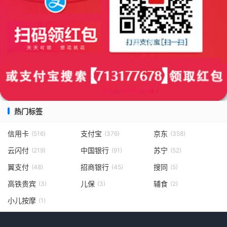
热门标签
信用卡
支付宝
京东
(516)
(376)
(358)
云闪付
中国银行
苏宁
(219)
(91)
(52)
翼支付
招商银行
搜同
(48)
(45)
(5)
高铁贵宾
儿保
辅食
(3)
(3)
(2)
小儿按摩
(1)