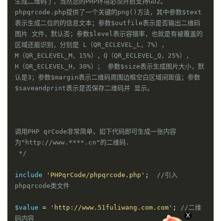
生成二维码了，当然您的PHP环境必须开启支持GD2。 
phpqrcode.php提供了一个关键的png()方法，其中参数$text
表示生成二位的的信息文本；参数$outfile表示是否输出二维码
图片 文件，默认否；参数$level表示容错率，也就是有被覆盖的
区域还能识别，分别是 L（QR_ECLEVEL_L，7%），
M（QR_ECLEVEL_M，15%），Q（QR_ECLEVEL_Q，25%），
H（QR_ECLEVEL_H，30%）； 参数$size表示生成图片大小，默
认是3；参数$margin表示二维码周围边框空白区域间距值；参数
$saveandprint表示是否保存二维码并 显示。

调用PHP qrCode非常简单，如下代码即可生成一张内容
为"http://www.****.cn"的二维码.

 */
include 
'PHPqrCode/phpqrcode.php'
;
//引入
phpqrcode类文件
$value 
=
'http://www.51fuliwang.com.com'
;
//二维
X
码内容