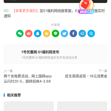
$errorCorrectionLevel 
=
'L'
;
//容错级别
AD：
【查看更多福利】
加51福利网线报客服，0元购优惠线报实时
通知
$matrixPointSize 
=
6
;
//生成图片大小
分享到
//生成二维码图片









QRcode
::
png
(
$value
,
'qrcode.png'
,
$errorCorrectionLevel
,
 $matrixPointSize
,
2
);
1号优惠网·51福利网发布
1号优惠网·51福利网现金红包羊毛活动分享
$logo 
=
'logo.png'
;
//准备好的logo图片  需要加入到二维
码中的logo
上一篇
下一篇
$QR 
=
'qrcode.png'
;
//已经生成的原始二维码图
两个充电费活动，网上国网app
民生周周返现 - 18元消费金
云闪付20-5，跳转招商4-3.68
相关推荐
if
(
$logo 
!==
 FALSE
)
{
    $QR 
=