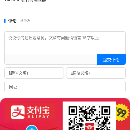
2
;
//重新组合图片并调整大小
评论
抢沙发
    imagecopyresampled
(
$QR
,
 $logo
,
 $from_width
,
$from_width
,
0
,
0
,
 $logo_qr_width
,
        $logo_qr_height
,
 $logo_width
,
$logo_height
);
提交评论
}
//输出图片
imagepng
(
$QR
,
'helloweba.png'
);
echo 
'<img src="helloweba.png">'
;
?>