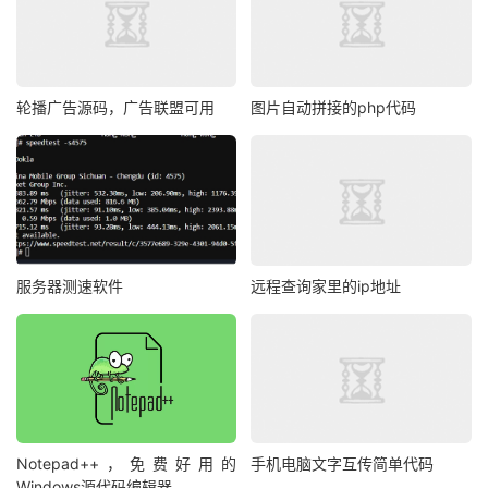
imagecreatefromstring
(
file_get_contents
(
$QR
));
    $logo 
=
imagecreatefromstring
(
file_get_contents
(
$logo
));
轮播广告源码，广告联盟可用
图片自动拼接的php代码
    $QR_width 
=
 imagesx
(
$QR
);
//二维码图片宽度
    $QR_height 
=
 imagesy
(
$QR
);
//二维码图片高度
    $logo_width 
=
 imagesx
(
$logo
);
//logo图片宽度
    $logo_height 
=
 imagesy
(
$logo
);
//logo图片高度
服务器测速软件
远程查询家里的ip地址
    $logo_qr_width 
=
 $QR_width 
/
5
;
    $scale 
=
 $logo_width
/
$logo_qr_width
;
    $logo_qr_height 
=
 $logo_height
/
$scale
;
Notepad++，免费好用的
手机电脑文字互传简单代码
    $from_width 
=
(
$QR_width 
-
 $logo_qr_width
)
/
Windows源代码编辑器