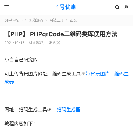
1号优惠



51学习技巧
网站源码
网站工具
正文



【PHP】 PHPqrCode二维码类库使用方法
2021-10-13
阅读(
807
)
评论(0)
小白自己研究的
可上传背景图片网址二维码生成工具☞
带背景图片二维码生
成器
51福利网
网址二维码生成工具☞
二维码生成器
教程内容如下：