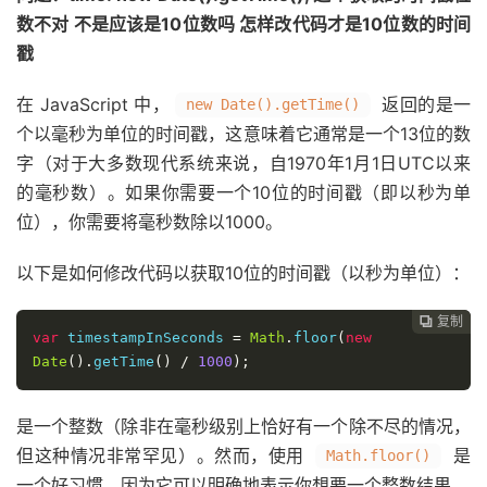
数不对 不是应该是10位数吗 怎样改代码才是10位数的时间
戳
在 JavaScript 中，
返回的是一
new Date().getTime()
个以毫秒为单位的时间戳，这意味着它通常是一个13位的数
字（对于大多数现代系统来说，自1970年1月1日UTC以来
的毫秒数）。如果你需要一个10位的时间戳（即以秒为单
位），你需要将毫秒数除以1000。
以下是如何修改代码以获取10位的时间戳（以秒为单位）：
复制

var
 timestampInSeconds 
=
Math
.
floor
(
new
Date
().
getTime
()
/
1000
);
是一个整数（除非在毫秒级别上恰好有一个除不尽的情况，
但这种情况非常罕见）。然而，使用
是
Math.floor()
一个好习惯，因为它可以明确地表示你想要一个整数结果。