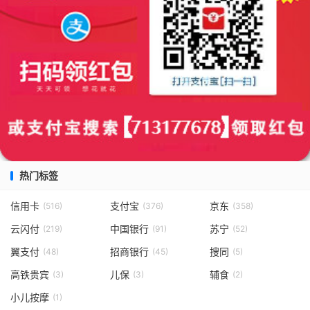
热门标签
信用卡
支付宝
京东
(516)
(376)
(358)
云闪付
中国银行
苏宁
(219)
(91)
(52)
翼支付
招商银行
搜同
(48)
(45)
(5)
高铁贵宾
儿保
辅食
(3)
(3)
(2)
小儿按摩
(1)