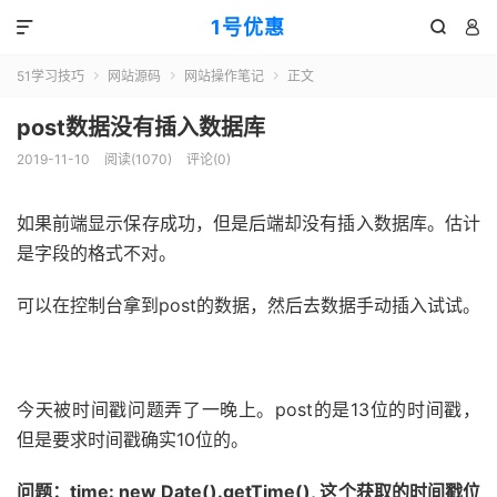
1号优惠



51学习技巧
网站源码
网站操作笔记
正文



post数据没有插入数据库
2019-11-10
阅读(
1070
)
评论(0)
如果前端显示保存成功，但是后端却没有插入数据库。估计
是字段的格式不对。
可以在控制台拿到post的数据，然后去数据手动插入试试。
51福利网
今天被时间戳问题弄了一晚上。post的是13位的时间戳，
但是要求时间戳确实10位的。
问题：time: new Date().getTime(), 这个获取的时间戳位