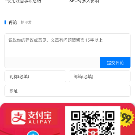
+使用注意事项总结
SEO有多大影响
评论
抢沙发
提交评论