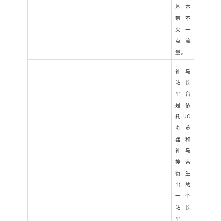
基本
带不
来一
点流
量。
神马
站长
平台
是依
托UC
浏览
器和
神马
搜索
衍生
出的
一个
站长
平