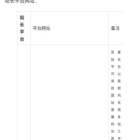
站长平台网址：
站
长
平台网址
备注
平
台
百度
站长
平台
可以
说是
目前
国内
站长
使用
最多
的站
长工
具平