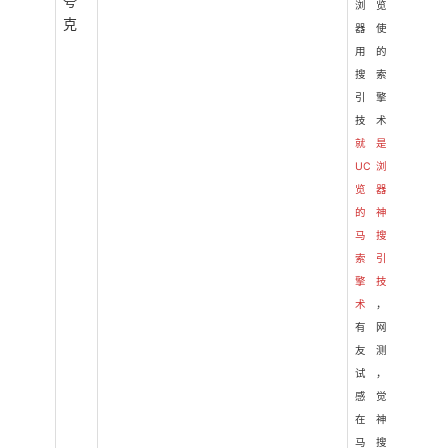
夸
浏览
克
器使
用的
搜索
引擎
技术
就是
UC浏
览器
的神
马搜
索引
擎技
术
，
有网
友测
试，
感觉
在神
马搜