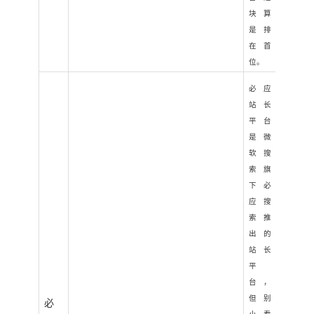
块算
是排
在首
位。
必应
站长
平台
是微
软搜
索旗
下必
应搜
索推
出的
站长
平
台，
但别
必