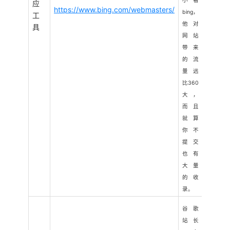
小看
应
https://www.bing.com/webmasters/
bing，
工
他对
具
网站
带来
的流
量远
比360
大，
而且
就算
你不
提交
也有
大量
的收
录。
谷歌
站长