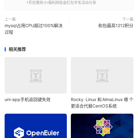
1号优惠网·51福利网现金红包羊毛活动分享
上一篇
下一篇
mysql占用CPU超过100%解决
和包最高1212积分
过程
相关推荐
uni-app手机返回键失效
Rocky Linux和AlmaLinux哪个
更适合代替CentOS系统