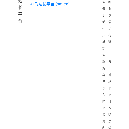
站
能都
神马站长平台 (sm.cn)
长
偏向
平
于移
台
动端
也是
只有
基础
功
能，
跟搜
狗一
样神
马站
长平
台平
时几
乎也
没啥
算法
和优