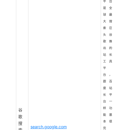
平台
是全
球最
大搜
索巨
头谷
歌推
出的
站长
工具
平
台，
跟百
度站
长平
台一
样功
谷
能基
歌
本很
搜
search.google.com
完
索