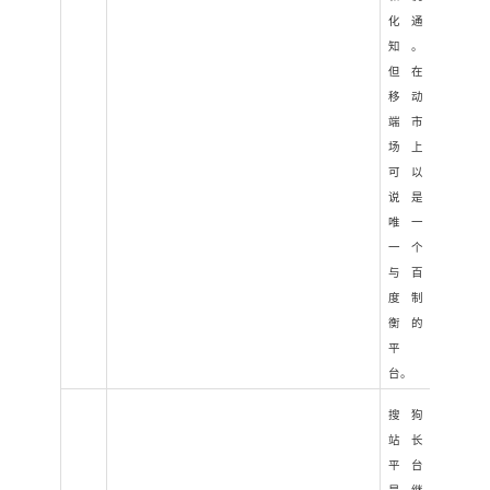
化通
知。
但在
移动
端市
场上
可以
说是
唯一
一个
与百
度制
衡的
平
台。
搜狗
站长
平台