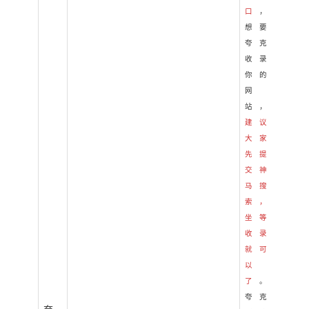
口
，
想要
夸克
收录
你的
网
站，
建议
大家
先提
交神
马搜
索，
坐等
收录
就可
以
了
。
夸克