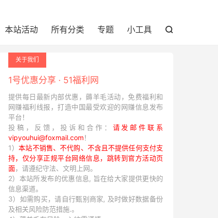
本站活动
所有分类
专题
小工具

关于我们
1号优惠分享 · 51福利网
提供每日最新内部优惠，薅羊毛活动，免费福利和
网赚福利线报，打造中国最受欢迎的网赚信息发布
平台！
投稿，反馈，投诉和合作：
请发邮件联系
vipyouhui@foxmail.com
！
1）
本站不销售、不代购、不含且不提供任何支付支
持，仅分享正规平台网络信息，跳转到官方活动页
面
，请遵纪守法、文明上网。
2）本站所发布的优惠信息, 旨在给大家提供更快的
信息渠道。
3）如需购买，请自行甄别商家, 及时做好数据备份
及相关风险防范措施.。