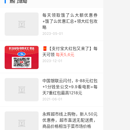
热门活动
每天领取饿了么大额优惠券
+饿了么优惠汇总+领大红包攻
略
2023-05-01
🧧【支付宝大红包又来了】每
天可领
每天5,6元
2023-12-01
中国银联云闪付，8-88元红包
+1分钱坐公交+9.9看电影+每
天7重红包最高1218元
2021-06-01
永辉超市线上购物，新人50元
优惠券，超市直送无配送费，
商品价格相当于菜市场价格