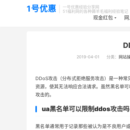
1号优惠
一号优惠经验分享网
51福利网的各种薅羊毛福利经验笔记
现金红包
网
当前位置：
1号优惠分享网 · 51福利网
51学习技巧
网站源码


D
2019-04-01
分类：
网站
DDoS攻击（分布式拒绝服务攻击）是一种
资源，使其无法响应合法请求。虽然黑名单可
攻击的。
ua黑名单可以限制ddos攻击
黑名单通常用于记录那些被认为是不良用户或