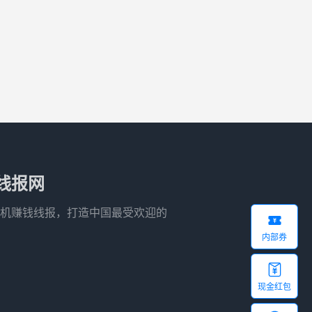
线报网
机赚钱线报，打造中国最受欢迎的

内部券

现金红包