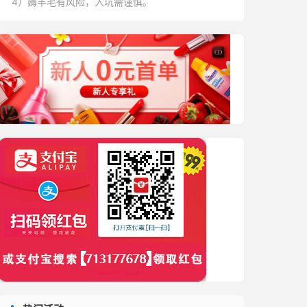
4）薅羊毛有风险，入坑需谨慎。