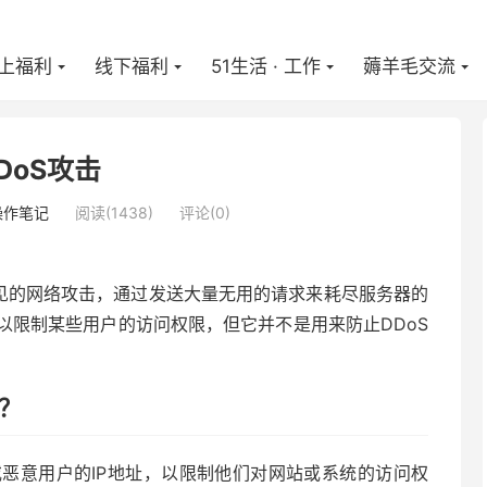
上福利
线下福利
51生活 · 工作
薅羊毛交流
网站操作笔记
正文


DoS攻击
操作笔记
阅读(
1438
)
评论(0)
常见的网络攻击，通过发送大量无用的请求来耗尽服务器的
以限制某些用户的访问权限，但它并不是用来防止DDoS
吗？
恶意用户的IP地址，以限制他们对网站或系统的访问权