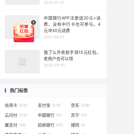
2023-01-01
中国银行APP注册送20元+话
X
费，没有中行卡也可参与。4
元冲30元话费
2021-08-01
饿了么外卖新手领15元红包，
老用户也可以领
2020-09-01
热门标签
信用卡
支付宝
京东
(516)
(376)
(358)
云闪付
中国银行
苏宁
(219)
(91)
(52)
翼支付
招商银行
搜同
(48)
(45)
(5)