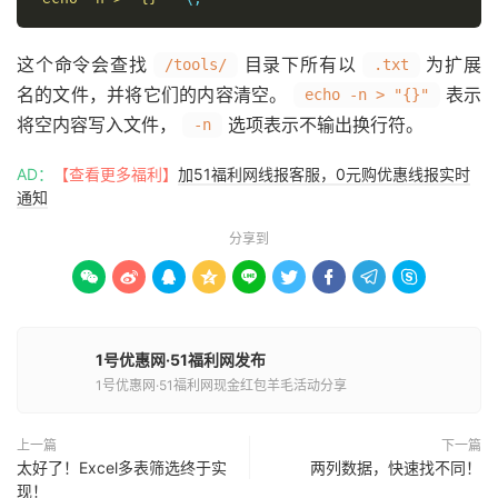
这个命令会查找
目录下所有以
为扩展
/tools/
.txt
名的文件，并将它们的内容清空。
表示
echo -n > "{}"
将空内容写入文件，
选项表示不输出换行符。
-n
AD：
【查看更多福利】
加51福利网线报客服，0元购优惠线报实时
通知
分享到









1号优惠网·51福利网发布
1号优惠网·51福利网现金红包羊毛活动分享
上一篇
下一篇
太好了！Excel多表筛选终于实
两列数据，快速找不同！
现！