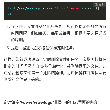
复制

find 
/
www
/
wwwlogs 
-
name 
"*.log"
-
exec
 rm 
-
rf 
{}
\;
接下来，设置任务的执行周期。您可以指定任务的执行
时间间隔，例如每天、每周或每月。根据需要选择适当
的周期。
最后，点击“提交”按钮保存定时任务。
这样，您就成功设置了定时删除文件的任务。宝塔面板将在
指定的时间间隔内自动执行该命令，并删除匹配的文件。请
注意，删除文件是一个危险的操作，请谨慎操作并确保您要
删除的文件是正确的。
51福利网
定时清空“/www/wwwlogs”目录下的1.txt里面的内容