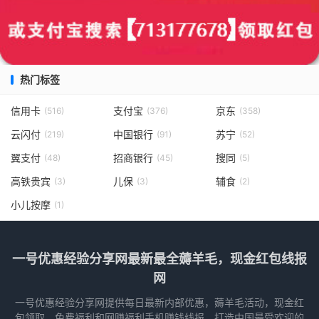
热门标签
信用卡
支付宝
京东
(516)
(376)
(358)
云闪付
中国银行
苏宁
(219)
(91)
(52)
翼支付
招商银行
搜同
(48)
(45)
(5)
高铁贵宾
儿保
辅食
(3)
(3)
(2)
小儿按摩
(1)
一号优惠经验分享网最新最全薅羊毛，现金红包线报
网
一号优惠经验分享网提供每日最新内部优惠，薅羊毛活动，现金红
包领取，免费福利和网赚福利手机赚钱线报，打造中国最受欢迎的