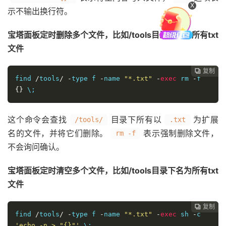
X
示不输出换行符。
宝塔面板定时删除多个文件，比如/tools目录下名为所有txt
文件
复制

find 
/
tools
/
-
type f 
-
name 
"*.txt"
-
exec
 rm 
-
f 
{}
 \;
这个命令会查找
目录下所有以
为扩展
/tools/
.txt
名的文件，并将它们删除。
表示强制删除文件，
rm -f
不会询问确认。
宝塔面板定时清空多个文件，比如/tools目录下名为所有txt
文件
复制

find 
/
tools
/
-
type f 
-
name 
"*.txt"
-
exec
 sh 
-
c 
'echo -n > "{}"'
 \;