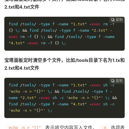
2.txt和4.txt文件
复制

find 
/
tools
/
-
type f 
-
name 
"1.txt"
-
exec
 rm 
-
f 
{}
 \; 
&&
 find 
/
tools
/
-
type f 
-
name 
"2.txt"
-
exec
 rm 
-
f 
{}
 \; 
&&
 find 
/
tools
/
-
type f 
-
name 
"4.txt"
-
exec
 rm 
-
f 
{}
 \;
宝塔面板定时清空多个文件，比如/tools目录下名为1.tx和
2.txt和4.txt文件
复制

find 
/
tools
/
-
type f 
-
name 
"1.txt"
-
exec
 sh 
-
c 
'echo -n > "{}"'
 \; 
&&
 find 
/
tools
/
-
type f 
-
name 
"2.txt"
-
exec
 sh 
-
c 
'echo -n > "{}"'
 \; 
&&
find 
/
tools
/
-
type f 
-
name 
"4.txt"
-
exec
 sh 
-
c 
'echo -n > "{}"'
 \;
表示将空内容写入文件，
选项表
echo -n > "{}"
-n