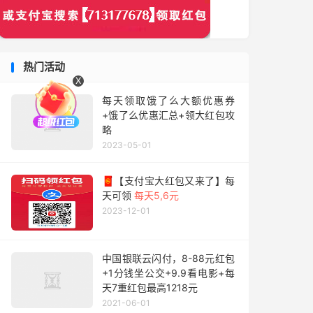
热门活动
X
每天领取饿了么大额优惠券
+饿了么优惠汇总+领大红包攻
略
2023-05-01
🧧【支付宝大红包又来了】每
天可领
每天5,6元
2023-12-01
中国银联云闪付，8-88元红包
+1分钱坐公交+9.9看电影+每
天7重红包最高1218元
2021-06-01