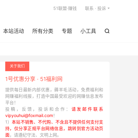

51联盟·赚钱
联系 · 投诉
本站活动
所有分类
专题
小工具

关于我们
1号优惠分享 · 51福利网
提供每日最新内部优惠，薅羊毛活动，免费福利和
网赚福利线报，打造中国最受欢迎的网赚信息发布
平台！
投稿，反馈，投诉和合作：
请发邮件联系
vipyouhui@foxmail.com
！
1）
本站不销售、不代购、不含且不提供任何支付支
持，仅分享正规平台网络信息，跳转到官方活动页
面
，请遵纪守法、文明上网。