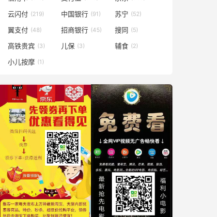
云闪付
中国银行
苏宁
(219)
(91)
(52)
翼支付
招商银行
搜同
(48)
(45)
(5)
高铁贵宾
儿保
辅食
(3)
(3)
(2)
小儿按摩
(1)