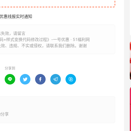
购优惠线报实时通知
已失效，请留言
码+样式变换代码修改过程》-一号优惠 · 51福利网
失效、违规、不实或侵权，请联系我们删除。谢谢
分享到





动分享