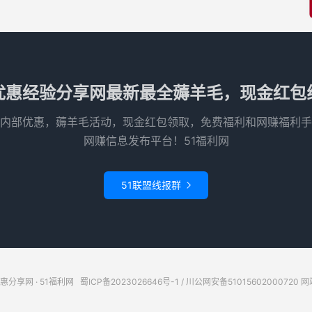
优惠经验分享网最新最全薅羊毛，现金红包
内部优惠，薅羊毛活动，现金红包领取，免费福利和网赚福利手
网赚信息发布平台！51福利网
51联盟线报群

惠分享网 · 51福利网
蜀ICP备2023026646号-1
/
川公网安备51015602000720
网