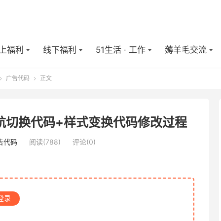
上福利
线下福利
51生活 · 工作
薅羊毛交流
广告代码
正文


导航切换代码+样式变换代码修改过程
告代码
阅读(
788
)
评论(0)
登录