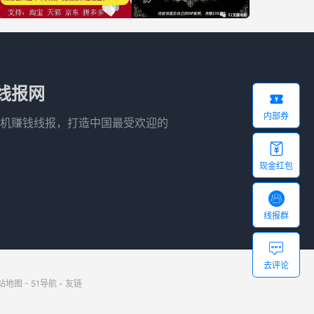
线报网

内部券
机赚钱线报，打造中国最受欢迎的

现金红包

线报群

去评论
站地图
-
51导航
-
友链