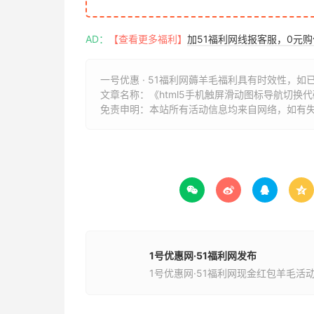
AD：
【查看更多福利】
加51福利网线报客服，0元
一号优惠 · 51福利网薅羊毛福利具有时效性，如
文章名称：
《html5手机触屏滑动图标导航切换代
免责申明：本站所有活动信息均来自网络，如有




1号优惠网·51福利网发布
1号优惠网·51福利网现金红包羊毛活