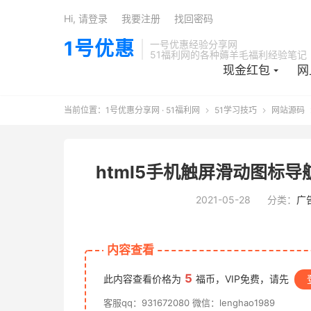
Hi, 请登录
我要注册
找回密码
1号优惠
一号优惠经验分享网
51福利网的各种薅羊毛福利经验笔记
现金红包
网
当前位置：
1号优惠分享网 · 51福利网
51学习技巧
网站源码


html5手机触屏滑动图标
2021-05-28
分类：
广
内容查看
5
此内容查看价格为
福币，VIP免费，请先
客服qq：931672080 微信：lenghao1989