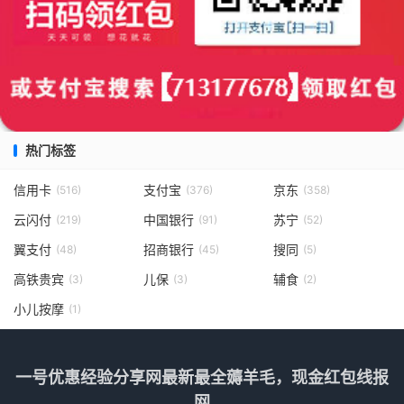
热门标签
信用卡
支付宝
京东
(516)
(376)
(358)
云闪付
中国银行
苏宁
(219)
(91)
(52)
翼支付
招商银行
搜同
(48)
(45)
(5)
高铁贵宾
儿保
辅食
(3)
(3)
(2)
小儿按摩
(1)
一号优惠经验分享网最新最全薅羊毛，现金红包线报
网