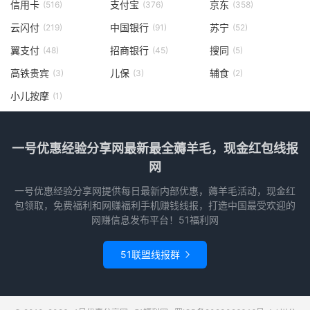
信用卡
支付宝
京东
(516)
(376)
(358)
云闪付
中国银行
苏宁
(219)
(91)
(52)
翼支付
招商银行
搜同
(48)
(45)
(5)
高铁贵宾
儿保
辅食
(3)
(3)
(2)
小儿按摩
(1)
一号优惠经验分享网最新最全薅羊毛，现金红包线报
网
一号优惠经验分享网提供每日最新内部优惠，薅羊毛活动，现金红
包领取，免费福利和网赚福利手机赚钱线报，打造中国最受欢迎的
网赚信息发布平台！51福利网
51联盟线报群
