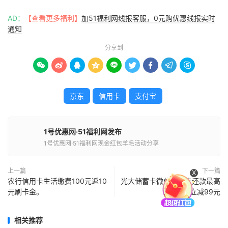
AD：
【查看更多福利】
加51福利网线报客服，0元购优惠线报实时
通知
分享到









京东
信用卡
支付宝
1号优惠网·51福利网发布
1号优惠网·51福利网现金红包羊毛活动分享
上一篇
下一篇
X
农行信用卡生活缴费100元返10
光大储蓄卡微信信用卡还款最高
元刷卡金。
立减99元
相关推荐