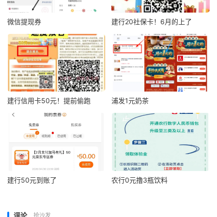
微信提现券
建行20社保卡！6月的上了
建行信用卡50元！提前偷跑
浦发1元奶茶
建行50元到账了
农行0元撸3瓶饮料
评论
抢沙发