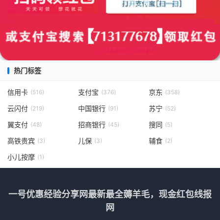
热门标签
信用卡
支付宝
京东
(516)
(376)
(358)
云闪付
中国银行
苏宁
(219)
(91)
(52)
翼支付
招商银行
搜同
(48)
(45)
(5)
高铁贵宾
儿保
辅食
(3)
(3)
(2)
小儿按摩
(1)
一号优惠经验分享网最新最全薅羊毛，现金红包线报
网