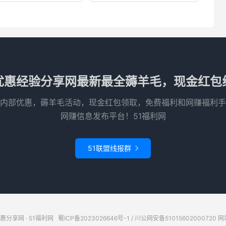
优惠经验分享网最新最全薅羊毛，现金红包
内部优惠，薅羊毛活动，现金红包领取，免费福利和网赚福利手
网赚信息发布平台！51福利网
51联盟线报群

惠分享网 · 51福利网
蜀ICP备2023026646号-1
/
川公网安备51015602000720
网