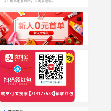
4）薅羊毛有风险，入坑需谨慎。