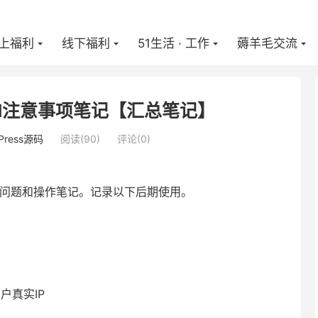
上福利
线下福利
51生活 · 工作
薅羊毛交流
WordPress源码
正文


CDN注意事项笔记【汇总笔记】
Press源码
阅读(
90
)
评论(0)
了一些问题和操作笔记。记录以下后期使用。
户真实IP