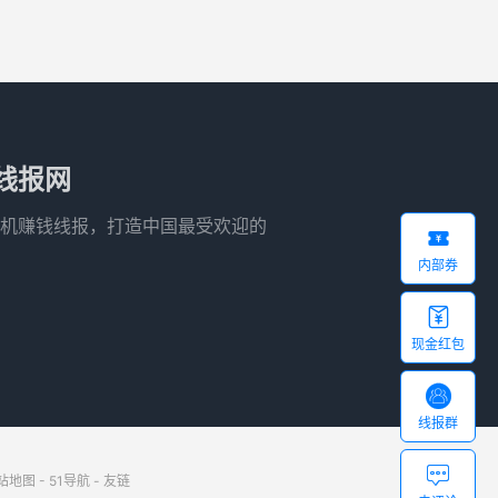
线报网
机赚钱线报，打造中国最受欢迎的

内部券

现金红包

线报群

站地图
-
51导航
-
友链