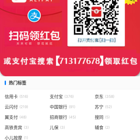
热门标签
信用卡
支付宝
京东
(516)
(376)
(358)
云闪付
中国银行
苏宁
(219)
(91)
(52)
翼支付
招商银行
搜同
(48)
(45)
(5)
高铁贵宾
儿保
辅食
(3)
(3)
(2)
小儿按摩
(1)