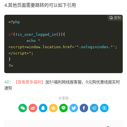
4.其他页面需要跳转的可以如下引用
复制

<?
php 

if
(!
is_user_logged_in
()){
	echo 
"
<script>window.location.href='"
.
nologinindex
.
"';
</script>"
;
}
?>
AD：
【查看更多福利】
加51福利网线报客服，0元购优惠线报实时
通知
分享到








