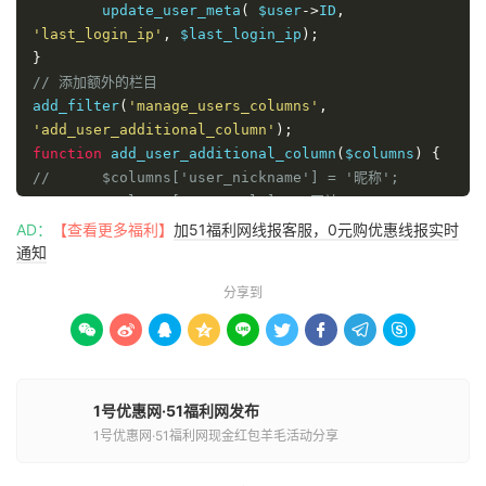
	update_user_meta
(
 $user
->
ID
,
if
(
'reg_time'
==
 $column_name 
){
'last_login_ip'
,
 $last_login_ip
);
return
 get_date_from_gmt
(
$user
-
}
>
user_registered
)
.
'<br />'
.
get_user_meta
(
 $user
-
// 添加额外的栏目
>
ID
,
'signup_ip'
,
true
);
add_filter
(
'manage_users_columns'
,
}
'add_user_additional_column'
);
// 输出最近登录时间和登录IP
function
 add_user_additional_column
(
$columns
)
{
if
(
'last_login'
==
 $column_name 
&&
//	$columns['user_nickname'] = '昵称';
$user
->
last_login 
){
//	$columns['user_url'] = '网站';
return
 get_user_meta
(
 $user
->
ID
,
	$columns
[
'reg_time'
]
=
'注册时间'
;
AD：
【查看更多福利】
加51福利网线报客服，0元购优惠线报实时
'last_login'
,
 ture 
).
'<br />'
.
get_user_meta
(
	$columns
[
'last_login'
]
=
'上次登录'
;
通知
$user
->
ID
,
'last_login_ip'
,
 ture 
);
// 打算将注册IP和注册时间、登录IP和登录时间合并显
}
分享到
示，所以我注销下面两行
return
 $value
;
/*$columns['signup_ip'] = '注册IP';










}
	$columns['last_login_ip'] = '登录IP';*/
// 默认按照注册时间排序
	unset
(
$columns
[
'name'
]);
//移除“姓名”这一栏，
add_filter
(
"manage_users_sortable_columns"
,
如果你需要保留，删除这行即可
'cmhello_users_sortable_columns'
);
1号优惠网·51福利网发布
return
 $columns
;
function
1号优惠网·51福利网现金红包羊毛活动分享
}
cmhello_users_sortable_columns
(
$sortable_columns
){
//显示栏目的内容
	$sortable_columns
[
'reg_time'
]
=