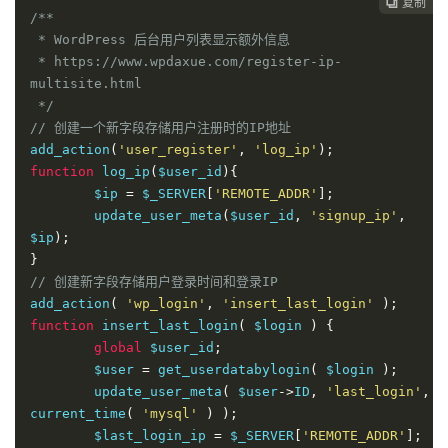
复制

	$columns['last_login_ip'] = '登录IP';*/
/**

	unset
(
$columns
[
'name'
]);
//移除“姓名”这一栏，
 * WordPress 后台用户列表显示额外信息

如果你需要保留，删除这行即可
 * https://www.wpdaxue.com/register-ip-
return
 $columns
;
multisite.html

}
 */
//显示栏目的内容
// 创建一个新字段存储用户注册时的IP地址
add_action
(
'manage_users_custom_column'
,
add_action
(
'user_register'
,
'log_ip'
);
'show_user_additional_column_content'
,
10
,
3
);
function
 log_ip
(
$user_id
){
function
	$ip 
=
 $_SERVER
[
'REMOTE_ADDR'
];
show_user_additional_column_content
(
$value
,
	update_user_meta
(
$user_id
,
'signup_ip'
,
$column_name
,
 $user_id
)
{
$ip
);
	$user 
=
 get_userdata
(
 $user_id 
);
}
// 输出“昵称”
// 创建新字段存储用户登录时间和登录IP
if
(
'user_nickname'
==
 $column_name 
)
add_action
(
'wp_login'
,
'insert_last_login'
);
return
 $user
->
nickname
;
function
 insert_last_login
(
 $login 
)
{
// 输出用户的网站
global
 $user_id
;
if
(
'user_url'
==
 $column_name 
)
	$user 
=
 get_userdatabylogin
(
 $login 
);
return
'<a href="'
.
$user
-
	update_user_meta
(
 $user
->
ID
,
'last_login'
,
>
user_url
.
'" target="_blank">'
.
$user
-
current_time
(
'mysql'
)
);
>
user_url
.
'</a>'
;
	$last_login_ip 
=
 $_SERVER
[
'REMOTE_ADDR'
];
// 输出注册时间和注册IP