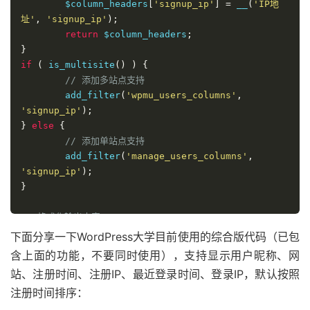
	$column_headers
[
'signup_ip'
]
=
 __
(
'IP地
址'
,
'signup_ip'
);
return
 $column_headers
;
}
if
(
 is_multisite
()
)
{
// 添加多站点支持
	add_filter
(
'wpmu_users_columns'
,
'signup_ip'
);
}
else
{
// 添加单站点支持
	add_filter
(
'manage_users_columns'
,
'signup_ip'
);
}
// 格式化输出内容 
function
 ripms_columns
(
$value
,
 $column_name
,
下面分享一下WordPress大学目前使用的综合版代码（已包
$user_id
)
{
含上面的功能，不要同时使用），支持显示用户昵称、网
if
(
 $column_name 
==
'signup_ip'
)
{
站、注册时间、注册IP、最近登录时间、登录IP，默认按照
		$ip 
=
 get_user_meta
(
$user_id
,
注册时间排序：
'signup_ip'
,
true
);
if
(
$ip 
!=
""
){