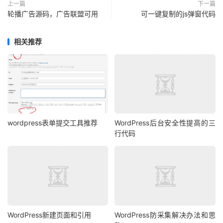
add_action
(
'manage_users_custom_column'
,
上一篇
下一篇
'reg_time'
;
'show_user_additional_column_content'
,
10
,
3
);
轮播广告源码，广告联盟可用
可一键复制的js弹窗代码
return
 $sortable_columns
;
function
}
show_user_additional_column_content
(
$value
,
add_action
(
'pre_user_query'
,
相关推荐
$column_name
,
 $user_id
)
{
'cmhello_users_search_order'
);
	$user 
=
 get_userdata
(
 $user_id 
);
function
 cmhello_users_search_order
(
$obj
){
// 输出“昵称”
if
(!
isset
(
$_REQUEST
[
'orderby'
])
||
//	if ( 'user_nickname' == $column_name )
$_REQUEST
[
'orderby'
]==
'reg_time'
){
//		return $user->nickname;
if
(
// 输出用户的网站
!
in_array
(
$_REQUEST
[
'order'
],
array
(
'asc'
,
'desc'
))
//	if ( 'user_url' == $column_name )
){
//		return '<a href="'.$user-
wordpress表单提交工具推荐
WordPress后台安全性提高的三
			$_REQUEST
[
'order'
]
=
>user_url.'" target="_blank">'.$user-
行代码
'desc'
;
>user_url.'</a>';
}
// 输出注册时间和注册IP
		$obj
->
query_orderby 
=
"ORDER BY 
if
(
'reg_time'
==
 $column_name 
){
user_registered "
.
$_REQUEST
[
'order'
].
""
;
return
 get_date_from_gmt
(
$user
-
}
>
user_registered
)
.
'<br />'
.
get_user_meta
(
 $user
-
}
>
ID
,
'signup_ip'
,
true
);
}
WordPress新建页面和引用
WordPress防采集解决办法和思
// 输出最近登录时间和登录IP