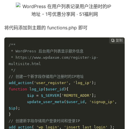
			$ret 
=
'<em>'
.
__
(
$ip
,
'signup_ip'
).
'</em>'
;
return
 $ret
;
}
else
{
将代码添加到主题的 functions.php 即可
			$ret 
=
'<em>'
.
__
(
'没有记
录'
,
'signup_ip'
).
'</em>'
;
复制

return
 $ret
;
/**

}
 * WordPress 后台用户列表显示额外信息

}
 * https://www.wpdaxue.com/register-ip-
return
 $value
;
multisite.html

}
 */
add_action
(
'manage_users_custom_column'
,
// 创建一个新字段存储用户注册时的IP地址
'ripms_columns'
,
10
,
3
);
add_action
(
'user_register'
,
'log_ip'
);
function
 log_ip
(
$user_id
){
	$ip 
=
 $_SERVER
[
'REMOTE_ADDR'
];
	update_user_meta
(
$user_id
,
'signup_ip'
,
$ip
);
}
// 创建新字段存储用户登录时间和登录IP
add_action
(
'wp_login'
,
'insert_last_login'
);