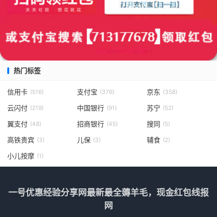
热门标签
信用卡
支付宝
京东
(516)
(376)
(358)
云闪付
中国银行
苏宁
(219)
(91)
(52)
翼支付
招商银行
搜同
(48)
(45)
(5)
高铁贵宾
儿保
辅食
(3)
(3)
(2)
小儿按摩
(1)
一号优惠经验分享网最新最全薅羊毛，现金红包线报
网