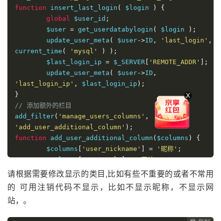
function
 insert_last_login
(
 $login 
)
{
global
 $user_id
;
	$user 
=
 get_userdatabylogin
(
 $login 
);
	update_user_meta
(
 $user
->
ID
,
'last_login'
,
current_time
(
'mysql'
)
);
	$last_login_ip 
=
 $_SERVER
[
'REMOTE_ADDR'
];
	update_user_meta
(
 $user
->
ID
,
'last_login_ip'
,
 $last_login_ip
);
}
X
// 添加额外的栏目
add_filter
(
'manage_users_columns'
,
'add_user_additional_column'
);
function
 add_user_additional_column
(
$columns
)
{
	$columns
[
'user_nickname'
]
=
'昵称'
;
	$columns
[
'user_url'
]
=
'网站'
;
	$columns
[
'reg_time'
]
=
'注册时间'
;
请根据需要修改显示的类目,比如有些不重要的或者不常用
	$columns
[
'last_login'
]
=
'上次登录'
;
的 可用注销代码不显示，比如不显示昵称，不显示网
// 打算将注册IP和注册时间、登录IP和登录时间合并显
站，。
示，所以我注销下面两行
/*$columns['signup_ip'] = '注册IP';
