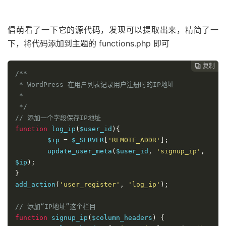
51福利网
倡萌看了一下它的源代码，发现可以提取出来，精简了一
下，将代码添加到主题的 functions.php 即可
复制

/**

 * WordPress 在用户列表记录用户注册时的IP地址

 * 

 */
// 添加一个字段保存IP地址
function
 log_ip
(
$user_id
){
	$ip 
=
 $_SERVER
[
'REMOTE_ADDR'
];
	update_user_meta
(
$user_id
,
'signup_ip'
,
$ip
);
}
add_action
(
'user_register'
,
'log_ip'
);
// 添加“IP地址”这个栏目
function
 signup_ip
(
$column_headers
)
{