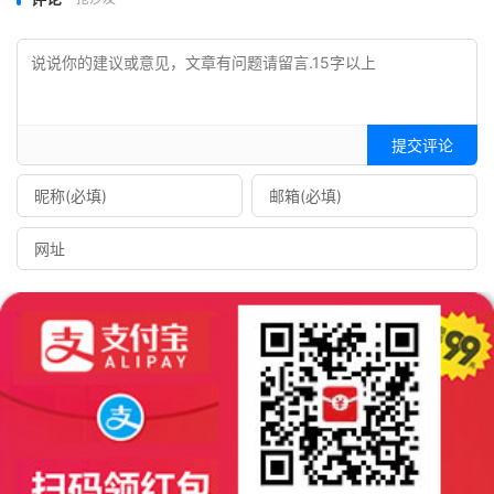
if
(!
isset
(
$_REQUEST
[
'orderby'
])
||
$_REQUEST
[
'orderby'
]==
'reg_time'
){
if
(
!
in_array
(
$_REQUEST
[
'order'
],
array
(
'asc'
,
'desc'
))
){
			$_REQUEST
[
'order'
]
=
提交评论
'desc'
;
}
		$obj
->
query_orderby 
=
"ORDER BY 
user_registered "
.
$_REQUEST
[
'order'
].
""
;
}
}