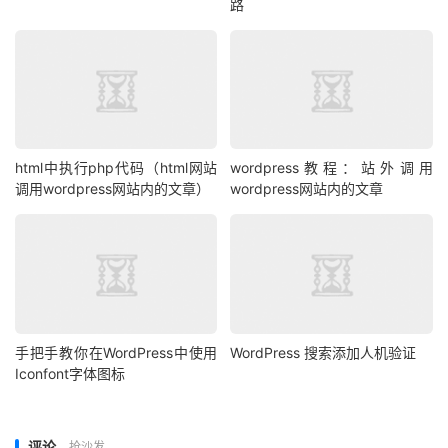
路
if
(
'last_login'
==
 $column_name 
&&
$user
->
last_login 
){
return
 get_user_meta
(
 $user
->
ID
,
'last_login'
,
 ture 
).
'<br />'
.
get_user_meta
(
$user
->
ID
,
'last_login_ip'
,
 ture 
);
}
return
 $value
;
html中执行php代码（html网站
wordpress教程：站外调用
}
调用wordpress网站内的文章）
wordpress网站内的文章
// 默认按照注册时间排序
add_filter
(
"manage_users_sortable_columns"
,
'cmhello_users_sortable_columns'
);
function
cmhello_users_sortable_columns
(
$sortable_columns
){
	$sortable_columns
[
'reg_time'
]
=
'reg_time'
;
return
 $sortable_columns
;
手把手教你在WordPress中使用
WordPress 搜索添加人机验证
}
Iconfont字体图标
add_action
(
'pre_user_query'
,
'cmhello_users_search_order'
);
function
 cmhello_users_search_order
(
$obj
){
评论
抢沙发