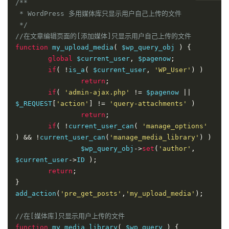
/**

 * WordPress 多用媒体库只显示用户自己上传的文件

 */
//在文章编辑页面的[添加媒体]只显示用户自己上传的文件
function
 my_upload_media
(
 $wp_query_obj 
)
{
global
 $current_user
,
 $pagenow
;
if
(
!
is_a
(
 $current_user
,
'WP_User'
)
)
return
;
if
(
'admin-ajax.php'
!=
 $pagenow 
||
$_REQUEST
[
'action'
]
!=
'query-attachments'
)
return
;
if
(
!
current_user_can
(
'manage_options'
)
&&
!
current_user_can
(
'manage_media_library'
)
)
		$wp_query_obj
->
set
(
'author'
,
$current_user
->
ID 
);
return
;
}
add_action
(
'pre_get_posts'
,
'my_upload_media'
);
//在[媒体库]只显示用户上传的文件
function
 my_media_library
(
 $wp_query 
)
{