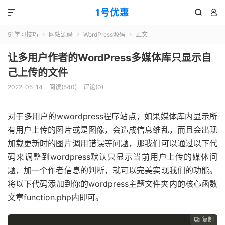
1号优惠



51学习技巧
网站源码
WordPress源码
正文



让多用户作者的WordPress多媒体库只显示自
己上传的文件
2022-05-14
阅读(
540
)
评论(0)
对于多用户的wwordpress程序站点，如果媒体库内显示所
有用户上传的图片或是图像，会造成信息维乱，而且会出现
加载更新时的图片调用错误等问题，那我们可以通过以下代
码来调整到wordpress默认只显示当前用户上传的媒体问
题，加一个作者信息的判断，就可以完美实现我们的功能。
将以下代码添加到你的wordpress主题文件夹内的核心函数
文章function.php内即可。
复制
