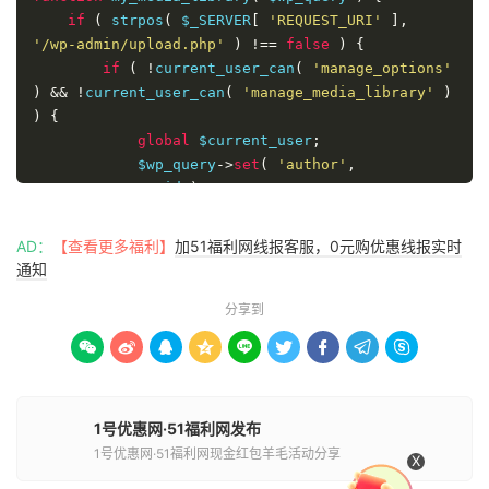
if
(
 strpos
(
 $_SERVER
[
'REQUEST_URI'
],
'/wp-admin/upload.php'
)
!==
false
)
{
if
(
!
current_user_can
(
'manage_options'
)
&&
!
current_user_can
(
'manage_media_library'
)
)
{
global
 $current_user
;
            $wp_query
->
set
(
'author'
,
$current_user
->
id 
);
}
51福利网
}
AD：
【查看更多福利】
加51福利网线报客服，0元购优惠线报实时
}
通知
add_filter
(
'parse_query'
,
'my_media_library'
);
分享到









1号优惠网·51福利网发布
1号优惠网·51福利网现金红包羊毛活动分享
X