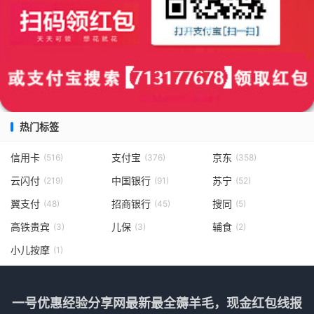
热门标签
信用卡
支付宝
京东
(516)
(376)
(358)
云闪付
中国银行
苏宁
(219)
(91)
(52)
翼支付
招商银行
搜同
(48)
(45)
(5)
高铁贵宾
儿保
辅食
(3)
(3)
(2)
小儿按摩
(1)
一号优惠经验分享网最新最全薅羊毛，现金红包线报