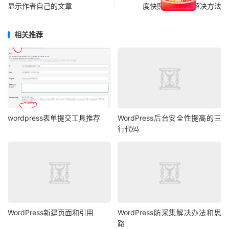
}
显示作者自己的文章
度快照被劫持的解决方法
	$newest  
=
 max
(
 wp_list_pluck
(
相关推荐
wp_get_all_sessions
(),
'login'
)
);
	$session 
=
 pcl_get_current_session
();
if
(
 $session
[
'login'
]
===
 $newest 
)
{
		wp_destroy_other_sessions
();
}
else
{
		wp_destroy_current_session
();
}
wordpress表单提交工具推荐
WordPress后台安全性提高的三
}
行代码
add_action
(
'init'
,
'pcl_disallow_account_sharing'
);
WordPress新建页面和引用
WordPress防采集解决办法和思
路