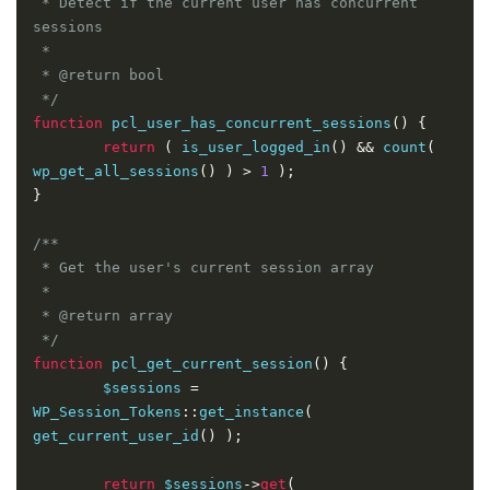
 * Detect if the current user has concurrent 
sessions

 *

 * @return bool

 */
function
 pcl_user_has_concurrent_sessions
()
{
return
(
 is_user_logged_in
()
&&
 count
(
wp_get_all_sessions
()
)
>
1
);
}
/**

 * Get the user's current session array

 *

 * @return array

 */
function
 pcl_get_current_session
()
{
	$sessions 
=
WP_Session_Tokens
::
get_instance
(
get_current_user_id
()
);
return
 $sessions
->
get
(