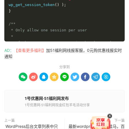
wp_get_session_token
()
);
}
/**

 * Only allow one session per user

 *

 * If the current user's session has been taken 
over by a newer

AD：
【查看更多福利】
加51福利网线报客服，0元购优惠线报实时
 * session then we will destroy their session 
通知
automattically and

分享到
 * they will have to login again to continue.

 *










 * @action init

 *

 * @return void

1号优惠网·51福利网发布
 */
1号优惠网·51福利网现金红包羊毛活动分享
function
 pcl_disallow_account_sharing
()
{
if
(
!
X
pcl_user_has_concurrent_sessions
()
)
{
上一篇
下一篇
return
;
WordPress后台文章列表中只
最新wordpress程序被挂马，百