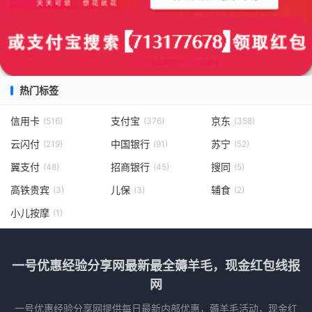
热门标签
信用卡
支付宝
京东
(516)
(376)
(358)
云闪付
中国银行
苏宁
(219)
(91)
(52)
翼支付
招商银行
搜同
(48)
(45)
(5)
高铁贵宾
儿保
辅食
(3)
(3)
(2)
小儿按摩
(1)
一号优惠经验分享网最新最全薅羊毛，现金红包线报
网
一号优惠经验分享网提供每日最新内部优惠，薅羊毛活动，现金红