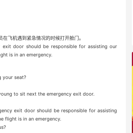
员在飞机遇到紧急情况的时候打开舱门。
 exit door should be responsible for assisting our
ght is in an emergency.
 your seat?
 young to sit next the emergency exit door.
ency exit door should be responsible for assisting
 flight is in an emergency.
us?