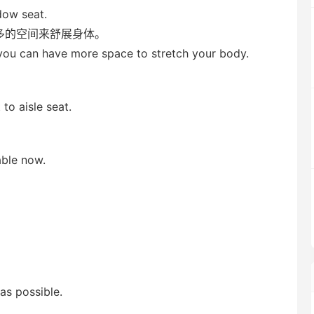
dow seat.
多的空间来舒展身体。
 you can have more space to stretch your body.
。
to aisle seat.
able now.
 as possible.