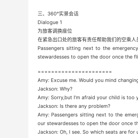
三、360°实景会话
Dialogue 1
为旅客调换座位
在紧急出口处的旅客有责任帮助我们的空乘人
Passengers sitting next to the emergency
stewardesses to open the door once the fli
======================
Amy: Excuse me. Would you mind changing
Jackson: Why?
Amy: Sorry,but I’m afraid your child is too
Jackson: Is there any problem?
Amy: Passengers sitting next to the emerg
our stewardesses to open the door once the
Jackson: Oh, I see. So which seats are for 