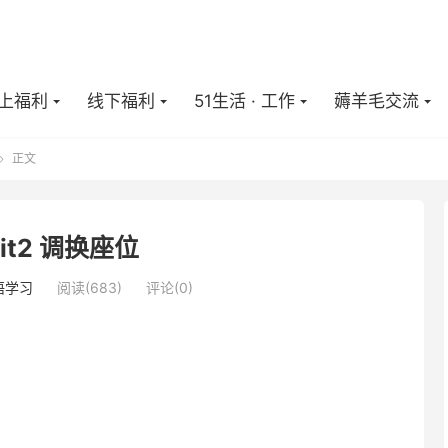
上福利
线下福利
51生活 · 工作
薅羊毛交流
正文

nit2 调换座位
语学习
阅读(
683
)
评论(0)