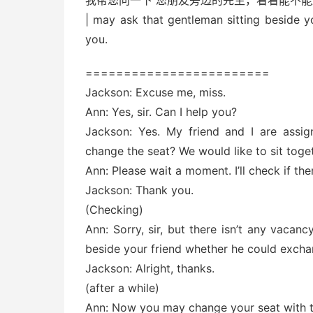
我帮您问一下 您朋友旁边的先生，看看能不
| may ask that gentleman sitting beside y
you.
========================
Jackson: Excuse me, miss.
Ann: Yes, sir. Can I help you?
Jackson: Yes. My friend and I are assi
change the seat? We would like to sit toget
Ann: Please wait a moment. I’ll check if th
Jackson: Thank you.
(Checking)
Ann: Sorry, sir, but there isn’t any vacanc
beside your friend whether he could exchan
Jackson: Alright, thanks.
(after a while)
Ann: Now you may change your seat with 