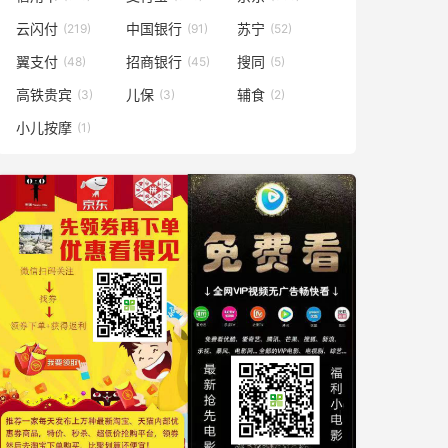
云闪付
中国银行
苏宁
(219)
(91)
(52)
翼支付
招商银行
搜同
(48)
(45)
(5)
高铁贵宾
儿保
辅食
(3)
(3)
(2)
小儿按摩
(1)