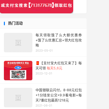
热门活动
每天领取饿了么大额优惠券
+饿了么优惠汇总+领大红包攻
略
2023-05-01
🧧【支付宝大红包又来了】每
天可领
每天5,6元
2023-12-01
中国银联云闪付，8-88元红包
+1分钱坐公交+9.9看电影+每
天7重红包最高1218元
2021-06-01