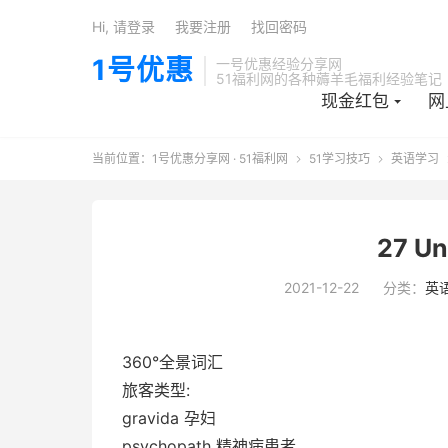
Hi, 请登录
我要注册
找回密码
1号优惠
一号优惠经验分享网
51福利网的各种薅羊毛福利经验笔记
现金红包
网
当前位置：
1号优惠分享网 · 51福利网
51学习技巧
英语学习


27 U
2021-12-22
分类：
英
360°全景词汇
旅客类型:
gravida 孕妇
psychopath 精神病患者