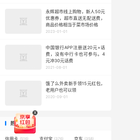
永辉超市线上购物，新人50元
优惠券，超市直送无配送费，
商品价格相当于菜市场价格
2023-01-01
中国银行APP注册送20元+话
费，没有中行卡也可参与。4
元冲30元话费
2021-08-01
饿了么外卖新手领15元红包，
老用户也可以领
2020-09-01
X
热门标签
信用卡
支付宝
京东
(516)
(376)
(358)