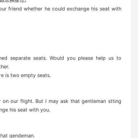
能跟您换座位。
our friend whether he could exchange his seat with
gned separate seats. Would you please help us to
her.
ere is two empty seats.
y on our flight. But I may ask that gentleman stting
ge his seat with you.
that gendeman.