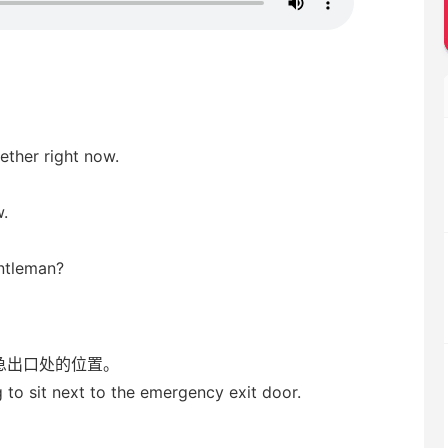
ether right now.
w.
entleman?
急出口处的位置。
g to sit next to the emergency exit door.