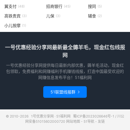
翼支付
招商银行
搜同
(48)
(45)
(5)
高铁贵宾
儿保
辅食
(3)
(3)
(2)
小儿按摩
(1)
一号优惠经验分享网最新最全薅羊毛，现金红包线报
网
一号优惠经验分享网提供每日最新内部优惠，薅羊毛活动，现金红
包领取，免费福利和网赚福利手机赚钱线报，打造中国最受欢迎的
网赚信息发布平台！51福利网
51联盟线报群

© 2010-2026
1号优惠分享网 · 51福利网
蜀ICP备2023026646号-1
/
川公
网安备51015602000720
网站地图
-
51导航
-
友链