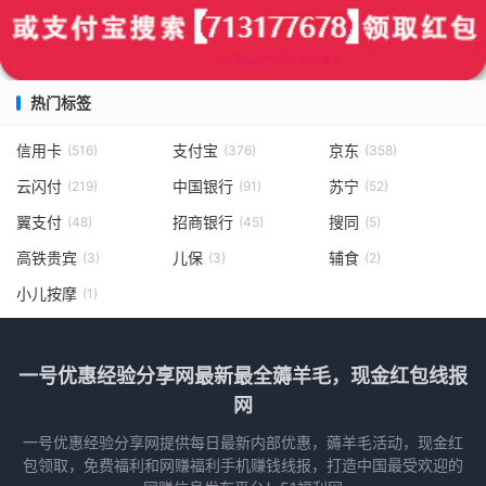
热门标签
信用卡
支付宝
京东
(516)
(376)
(358)
云闪付
中国银行
苏宁
(219)
(91)
(52)
翼支付
招商银行
搜同
(48)
(45)
(5)
高铁贵宾
儿保
辅食
(3)
(3)
(2)
小儿按摩
(1)
一号优惠经验分享网最新最全薅羊毛，现金红包线报
网
一号优惠经验分享网提供每日最新内部优惠，薅羊毛活动，现金红
包领取，免费福利和网赚福利手机赚钱线报，打造中国最受欢迎的