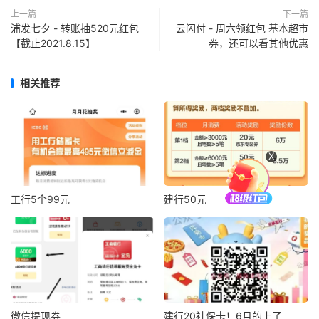
上一篇
下一篇
浦发七夕 - 转账抽520元红包
云闪付 - 周六领红包 基本超市
【截止2021.8.15】
券，还可以看其他优惠
相关推荐
X
工行5个99元
建行50元
微信提现券
建行20社保卡！6月的上了