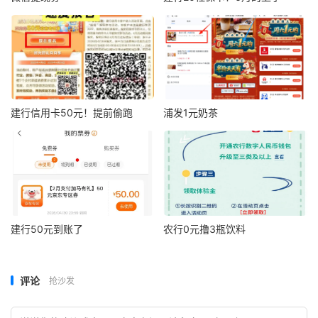
建行信用卡50元！提前偷跑
浦发1元奶茶
建行50元到账了
农行0元撸3瓶饮料
评论
抢沙发