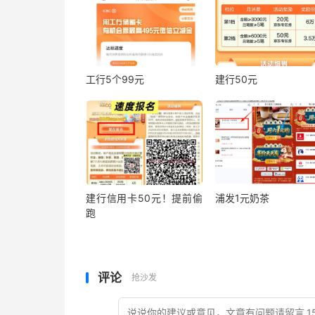
工行5个99元
建行50元
建行信用卡50元！提前偷
浦发1元奶茶
跑
评论
抢沙发