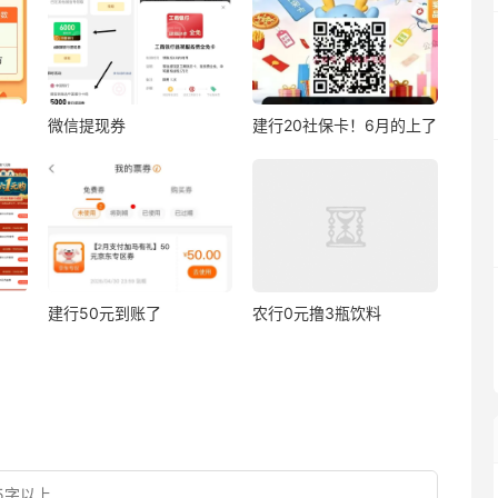
微信提现券
建行20社保卡！6月的上了
建行50元到账了
农行0元撸3瓶饮料