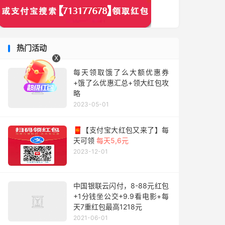
热门活动
X
每天领取饿了么大额优惠券
+饿了么优惠汇总+领大红包攻
略
2023-05-01
🧧【支付宝大红包又来了】每
天可领
每天5,6元
2023-12-01
中国银联云闪付，8-88元红包
+1分钱坐公交+9.9看电影+每
天7重红包最高1218元
2021-06-01