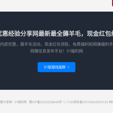
优惠经验分享网最新最全薅羊毛，现金红包
内部优惠，薅羊毛活动，现金红包领取，免费福利和网赚福利手
网赚信息发布平台！51福利网
51联盟线报群

惠分享网 · 51福利网
蜀ICP备2023026646号-1
/
川公网安备51015602000720
网