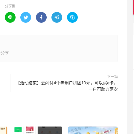
分享到





动分享
下一篇
【活动结束】云闪付4个老用户拼团10元，可以买e卡，
一户可助力两次