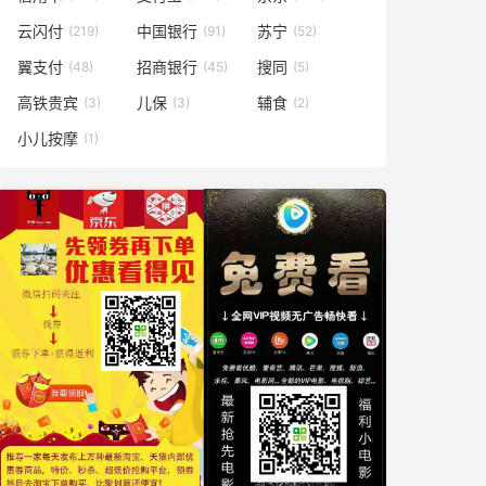
云闪付
中国银行
苏宁
(219)
(91)
(52)
翼支付
招商银行
搜同
(48)
(45)
(5)
高铁贵宾
儿保
辅食
(3)
(3)
(2)
小儿按摩
(1)