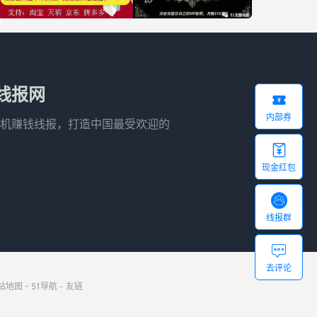
线报网

内部券
机赚钱线报，打造中国最受欢迎的

现金红包

线报群

去评论
站地图
-
51导航
-
友链