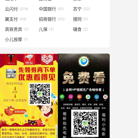
云闪付
中国银行
苏宁
(219)
(91)
(52)
翼支付
招商银行
搜同
(48)
(45)
(5)
高铁贵宾
儿保
辅食
(3)
(3)
(2)
小儿按摩
(1)