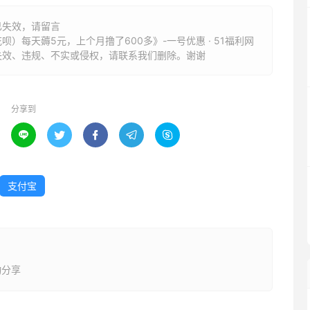
已失效，请留言
）每天薅5元，上个月撸了600多》-一号优惠 · 51福利网
失效、违规、不实或侵权，请联系我们删除。谢谢
分享到





支付宝
动分享