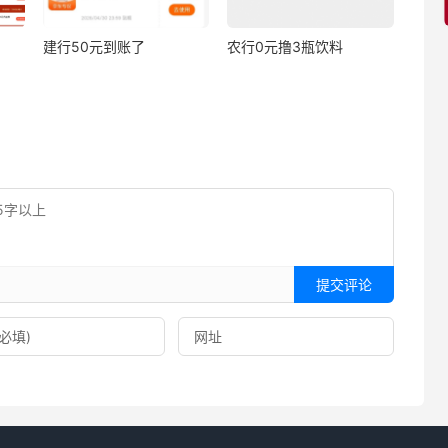
建行50元到账了
农行0元撸3瓶饮料
提交评论