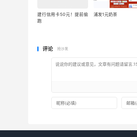
建行信用卡50元！提前偷
浦发1元奶茶
跑
评论
抢沙发