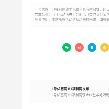
一号优惠 · 51福利网薅羊毛福利具有时效性，如
文章名称：
《【活动消失】分期乐（类似支付宝花呗
免责申明：本站所有活动信息均来自网络，如有




1号优惠网·51福利网发布
1号优惠网·51福利网现金红包羊毛活