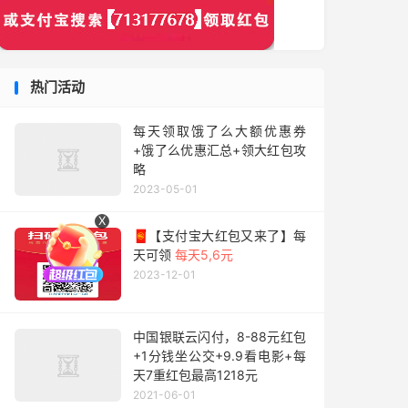
热门活动
每天领取饿了么大额优惠券
+饿了么优惠汇总+领大红包攻
略
2023-05-01
X
🧧【支付宝大红包又来了】每
天可领
每天5,6元
2023-12-01
中国银联云闪付，8-88元红包
+1分钱坐公交+9.9看电影+每
天7重红包最高1218元
2021-06-01