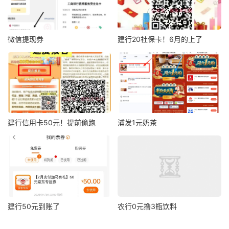
微信提现券
建行20社保卡！6月的上了
建行信用卡50元！提前偷跑
浦发1元奶茶
建行50元到账了
农行0元撸3瓶饮料