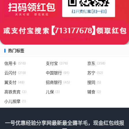
热门标签
信用卡
支付宝
京东
(516)
(376)
(358)
云闪付
中国银行
苏宁
(219)
(91)
(52)
翼支付
招商银行
搜同
(48)
(45)
(5)
高铁贵宾
儿保
辅食
(3)
(3)
(2)
小儿按摩
(1)
一号优惠经验分享网最新最全薅羊毛，现金红包线报