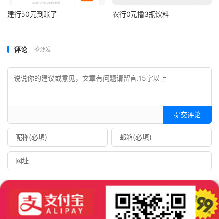
建行50元到账了
农行0元撸3瓶饮料
评论
抢沙发
提交评论