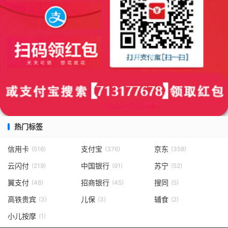
热门标签
信用卡
支付宝
京东
(516)
(376)
(358)
云闪付
中国银行
苏宁
(219)
(91)
(52)
翼支付
招商银行
搜同
(48)
(45)
(5)
高铁贵宾
儿保
辅食
(3)
(3)
(2)
小儿按摩
(1)