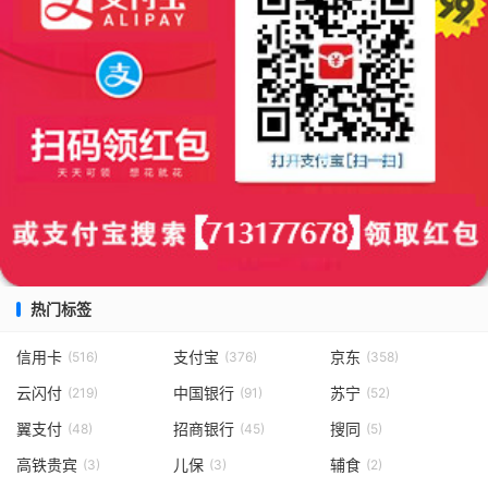
热门标签
信用卡
支付宝
京东
(516)
(376)
(358)
云闪付
中国银行
苏宁
(219)
(91)
(52)
翼支付
招商银行
搜同
(48)
(45)
(5)
高铁贵宾
儿保
辅食
(3)
(3)
(2)