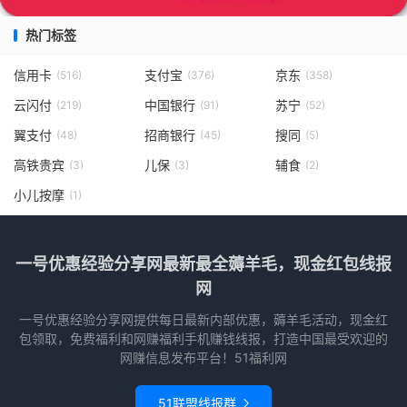
热门标签
信用卡
支付宝
京东
(516)
(376)
(358)
云闪付
中国银行
苏宁
(219)
(91)
(52)
翼支付
招商银行
搜同
(48)
(45)
(5)
高铁贵宾
儿保
辅食
(3)
(3)
(2)
小儿按摩
(1)
一号优惠经验分享网最新最全薅羊毛，现金红包线报
网
一号优惠经验分享网提供每日最新内部优惠，薅羊毛活动，现金红
包领取，免费福利和网赚福利手机赚钱线报，打造中国最受欢迎的
网赚信息发布平台！51福利网
51联盟线报群
