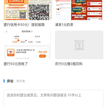
建行信用卡50元！提前偷跑
浦发1元奶茶
建行50元到账了
农行0元撸3瓶饮料
评论
抢沙发