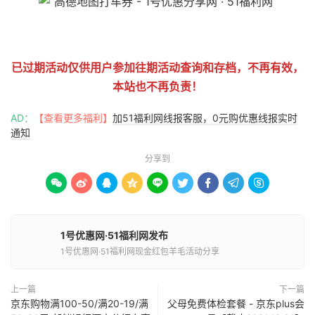
51福利网
已过期活动仅供用户参加往期活动查询和存档，不再有效，
本站也不再负责！
AD：
【查看更多福利】
加51福利网线报客服，0元购优惠线报实时
通知
分享到









1号优惠网·51福利网发布
1号优惠网·51福利网现金红包羊毛活动分享
上一篇
下一篇
京东购物满100-50/满20-19/满
父母免费体检套餐 - 京东plus会