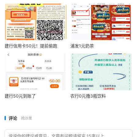
建行信用卡50元！提前偷跑
浦发1元奶茶
建行50元到账了
农行0元撸3瓶饮料
评论
抢沙发