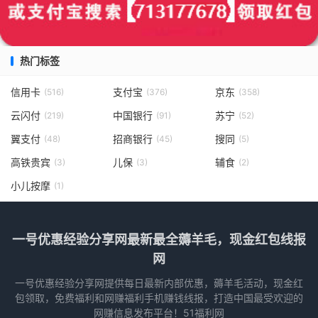
热门标签
信用卡
支付宝
京东
(516)
(376)
(358)
云闪付
中国银行
苏宁
(219)
(91)
(52)
翼支付
招商银行
搜同
(48)
(45)
(5)
高铁贵宾
儿保
辅食
(3)
(3)
(2)
小儿按摩
(1)
一号优惠经验分享网最新最全薅羊毛，现金红包线报
网
一号优惠经验分享网提供每日最新内部优惠，薅羊毛活动，现金红
包领取，免费福利和网赚福利手机赚钱线报，打造中国最受欢迎的
网赚信息发布平台！51福利网