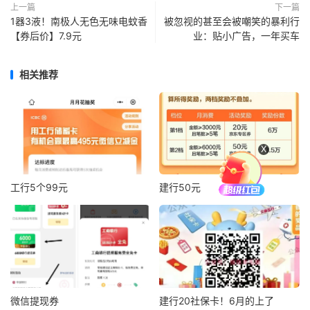
上一篇
下一篇
1器3液！南极人无色无味电蚊香
被忽视的甚至会被嘲笑的暴利行
【券后价】7.9元
业：贴小广告，一年买车
相关推荐
X
工行5个99元
建行50元
微信提现券
建行20社保卡！6月的上了