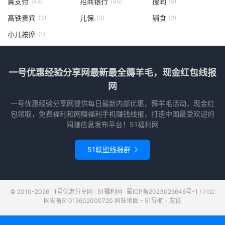
翼支付
招商银行
搜同
(48)
(45)
(5)
高铁贵宾
儿保
辅食
(3)
(3)
(2)
小儿按摩
(1)
一号优惠经验分享网最新最全薅羊毛，现金红包线报
网
一号优惠经验分享网提供每日最新内部优惠，薅羊毛活动，现金红
包领取，免费福利和网赚福利手机赚钱线报，打造中国最受欢迎的
网赚信息发布平台！51福利网
51联盟线报群

© 2010-2026
1号优惠分享网 · 51福利网
蜀ICP备2023026646号-1
/
川公
网安备51015602000720
网站地图
-
51导航
-
友链