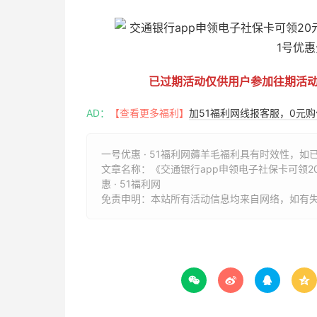
已过期活动仅供用户参加往期活
AD：
【查看更多福利】
加51福利网线报客服，0元
一号优惠 · 51福利网薅羊毛福利具有时效性，如
文章名称：
《交通银行app申领电子社保卡可领20
惠 · 51福利网
免责申明：本站所有活动信息均来自网络，如有



