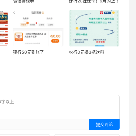
微信提现券
建行20社保卡！6月的上了
建行50元到账了
农行0元撸3瓶饮料
提交评论