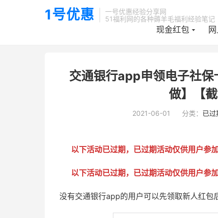
1号优惠
一号优惠经验分享网
51福利网的各种薅羊毛福利经验笔记
现金红包
网
当前位置：
1号优惠分享网 · 51福利网
已过期活动
正文


交通银行app申领电子社保
做】【截止
2021-06-01
分类：
已过
以下活动已过期，已过期活动仅供用户参
以下活动已过期，已过期活动仅供用户参
没有交通银行app的用户可以先领取新人红包