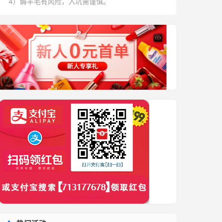
4）薅羊毛有风险，入坑需谨慎。