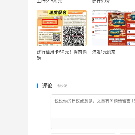
工行5个99元
建行50元
建行信用卡50元！提前偷
浦发1元奶茶
跑
评论
抢沙发