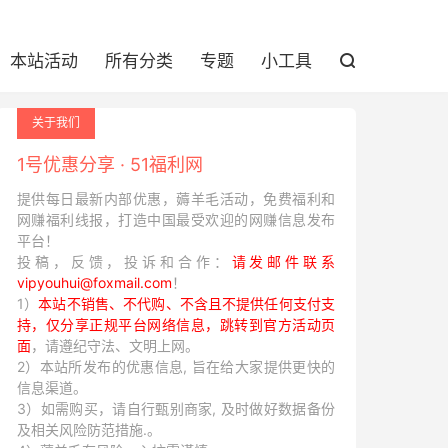
本站活动
所有分类
专题
小工具

关于我们
1号优惠分享 · 51福利网
提供每日最新内部优惠，薅羊毛活动，免费福利和
网赚福利线报，打造中国最受欢迎的网赚信息发布
平台！
投稿，反馈，投诉和合作：
请发邮件联系
vipyouhui@foxmail.com
！
1）
本站不销售、不代购、不含且不提供任何支付支
持，仅分享正规平台网络信息，跳转到官方活动页
面
，请遵纪守法、文明上网。
2）本站所发布的优惠信息, 旨在给大家提供更快的
信息渠道。
3）如需购买，请自行甄别商家, 及时做好数据备份
及相关风险防范措施.。