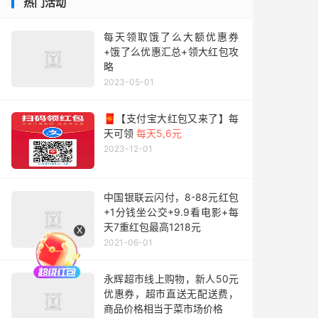
热门活动
每天领取饿了么大额优惠券
+饿了么优惠汇总+领大红包攻
略
2023-05-01
🧧【支付宝大红包又来了】每
天可领
每天5,6元
2023-12-01
中国银联云闪付，8-88元红包
+1分钱坐公交+9.9看电影+每
天7重红包最高1218元
X
2021-06-01
永辉超市线上购物，新人50元
优惠券，超市直送无配送费，
商品价格相当于菜市场价格