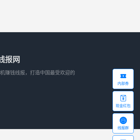
线报网
机赚钱线报，打造中国最受欢迎的

内部券

现金红包

线报群