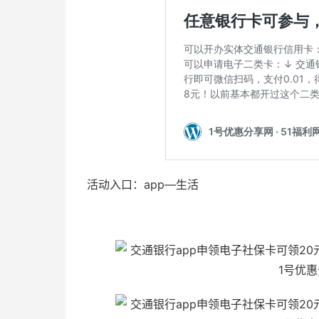
活动入口：app—生活
51福利网