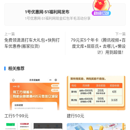
1号优惠网·51福利网发布
1号优惠网·51福利网现金红包羊毛活动分享
上一篇
下一篇
免费领滴滴打车大礼包+快狗打
79元买5个年卡（腾讯视频+百
车优惠券(搬家拉货)
度文库+屈臣氏+ 去哪儿+懒设
计）用到超值！
相关推荐
工行5个99元
建行50元