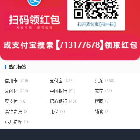
热门标签
信用卡
支付宝
京东
(516)
(376)
(358)
云闪付
中国银行
苏宁
(219)
(91)
(52)
翼支付
招商银行
搜同
(48)
(45)
(5)
高铁贵宾
儿保
辅食
(3)
(3)
(2)
小儿按摩
(1)