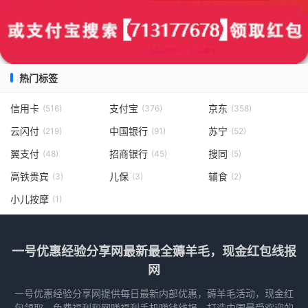
热门标签
信用卡
支付宝
京东
(516)
(376)
(358)
云闪付
中国银行
苏宁
(219)
(91)
(52)
翼支付
招商银行
搜同
(48)
(45)
(5)
高铁贵宾
儿保
辅食
(3)
(3)
(2)
小儿按摩
(1)
一号优惠经验分享网最新最全薅羊毛，现金红包线报
网
一号优惠经验分享网提供每日最新内部优惠，薅羊毛活动，现金红
包领取，免费福利和网赚福利手机赚钱线报，打造中国最受欢迎的