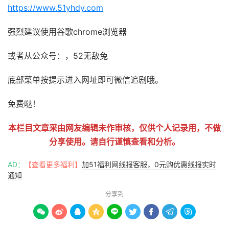
https://www.51yhdy.com
强烈建议使用谷歌chrome浏览器
或者从公众号：，52无敌兔
底部菜单按提示进入网址即可微信追剧哦。
免费哒！
本栏目文章采由网友编辑未作审核，仅供个人记录用，不做
分享使用。请自行谨慎查看和分析。
AD：
【查看更多福利】
加51福利网线报客服，0元购优惠线报实时
通知
分享到








