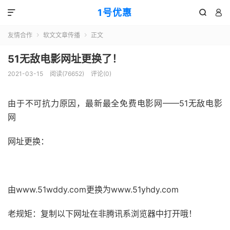
1号优惠



友情合作
软文文章传播
正文


51无敌电影网址更换了！
2021-03-15
阅读(
76652
)
评论(0)
由于不可抗力原因，最新最全免费电影网——51无敌电影
网
网址更换：
51福利网
由www.51wddy.com更换为www.51yhdy.com
老规矩：复制以下网址在非腾讯系浏览器中打开哦！