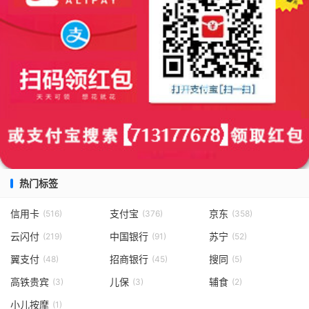
热门标签
信用卡
支付宝
京东
(516)
(376)
(358)
云闪付
中国银行
苏宁
(219)
(91)
(52)
翼支付
招商银行
搜同
(48)
(45)
(5)
高铁贵宾
儿保
辅食
(3)
(3)
(2)
小儿按摩
(1)