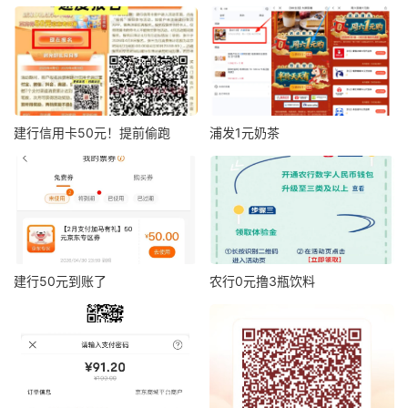
建行信用卡50元！提前偷跑
浦发1元奶茶
建行50元到账了
农行0元撸3瓶饮料