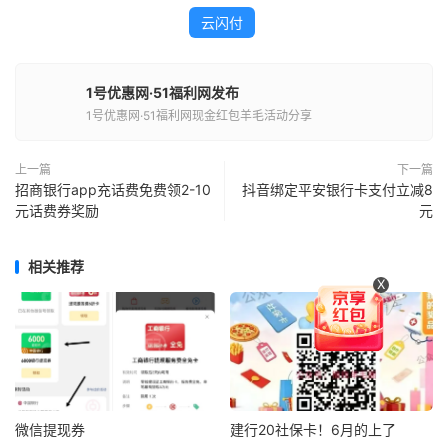
云闪付
1号优惠网·51福利网发布
1号优惠网·51福利网现金红包羊毛活动分享
上一篇
下一篇
招商银行app充话费免费领2-10
抖音绑定平安银行卡支付立减8
元话费券奖励
元
相关推荐
X
微信提现券
建行20社保卡！6月的上了