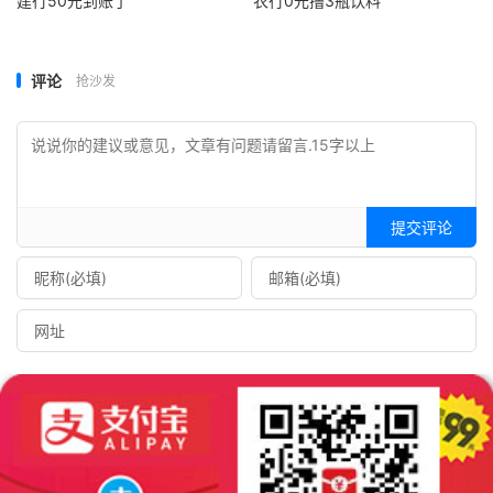
建行50元到账了
农行0元撸3瓶饮料
评论
抢沙发
提交评论