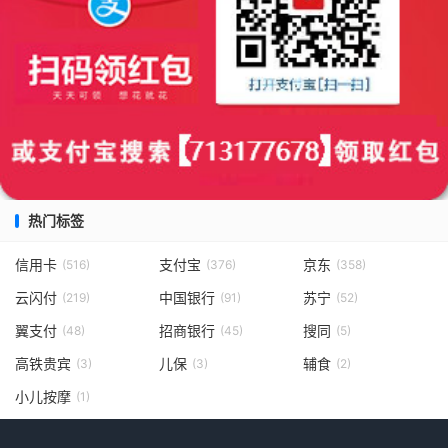
热门标签
信用卡
支付宝
京东
(516)
(376)
(358)
云闪付
中国银行
苏宁
(219)
(91)
(52)
翼支付
招商银行
搜同
(48)
(45)
(5)
高铁贵宾
儿保
辅食
(3)
(3)
(2)
小儿按摩
(1)