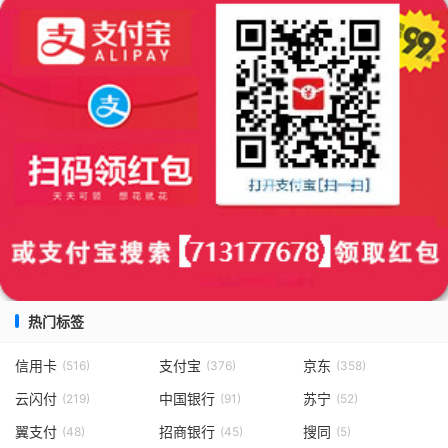
热门标签
信用卡
支付宝
京东
(516)
(376)
(358)
云闪付
中国银行
苏宁
(219)
(91)
(52)
翼支付
招商银行
搜同
(48)
(45)
(5)