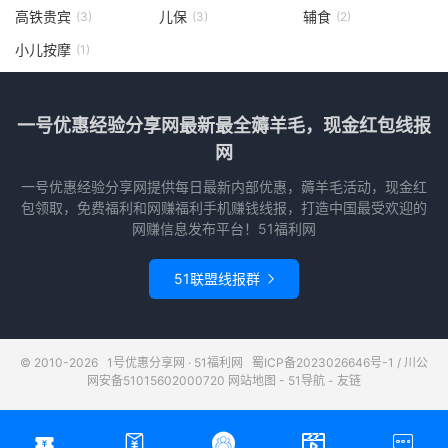
高铁贵宾
儿保
辅食
(3)
(3)
(2)
小儿按摩
(1)
一号优惠经验分享网最新最全薅羊毛，现金红包线报
网
一号优惠经验分享网提供每日最新内部优惠，薅羊毛活动，现金红
包领取，免费福利和网赚福利手机赚钱线报，打造中国最受欢迎的
网赚信息发布平台！51福利网
51联盟线报群

© 2010-2026
1号优惠分享网 · 51福利网
蜀ICP备2023026646号-1
/
川公
网安备51015602000720
网站地图
-
51导航
-
友链




