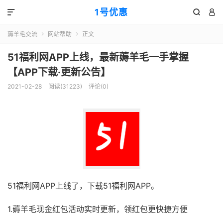
1号优惠



薅羊毛交流
网站帮助
正文


51福利网APP上线，最新薅羊毛一手掌握
【APP下载·更新公告】
2021-02-28
阅读(
31223
)
评论(0)
51福利网APP上线了，下载51福利网APP。
1.薅羊毛现金红包活动实时更新，领红包更快捷方便