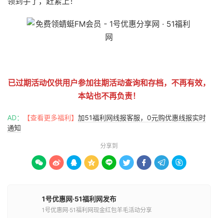
领到手了，赶紧上！
51福利网
已过期活动仅供用户参加往期活动查询和存档，不再有效，
本站也不再负责！
AD：
【查看更多福利】
加51福利网线报客服，0元购优惠线报实时
通知
分享到









1号优惠网·51福利网发布
1号优惠网·51福利网现金红包羊毛活动分享