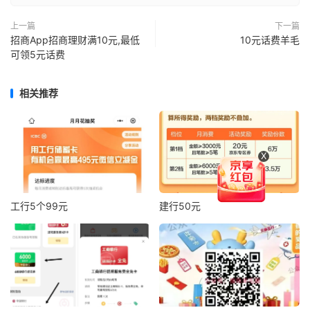
上一篇
下一篇
招商App招商理财满10元,最低
10元话费羊毛
可领5元话费
相关推荐
X
工行5个99元
建行50元