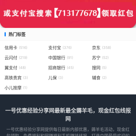
热门标签
信用卡
支付宝
京东
(516)
(376)
(358)
云闪付
中国银行
苏宁
(219)
(91)
(52)
翼支付
招商银行
搜同
(48)
(45)
(5)
高铁贵宾
儿保
辅食
(3)
(3)
(2)
小儿按摩
(1)
一号优惠经验分享网最新最全薅羊毛，现金红包线报
网
一号优惠经验分享网提供每日最新内部优惠，薅羊毛活动，现金红
包领取，免费福利和网赚福利手机赚钱线报，打造中国最受欢迎的