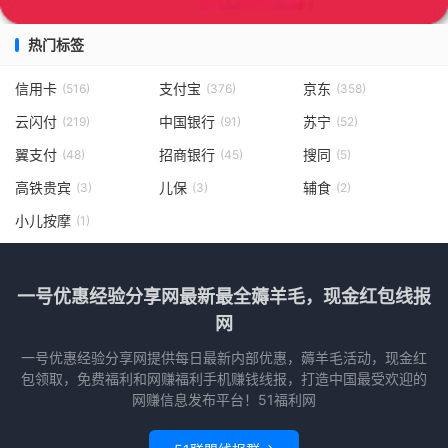
热门标签
信用卡
支付宝
京东
(516)
(376)
(358)
云闪付
中国银行
苏宁
(219)
(91)
(52)
翼支付
招商银行
搜同
(48)
(45)
(5)
高铁贵宾
儿保
辅食
(3)
(3)
(2)
小儿按摩
(1)
一号优惠经验分享网最新最全薅羊毛，现金红包线报
网
一号优惠经验分享网提供每日最新内部优惠，薅羊毛活动，现金红
包领取，免费福利和网赚福利手机赚钱线报，打造中国最受欢迎的
网赚信息发布平台！51福利网