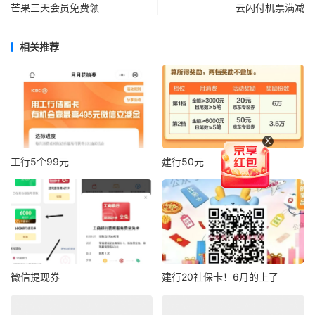
芒果三天会员免费领
云闪付机票满减
相关推荐
X
工行5个99元
建行50元
微信提现券
建行20社保卡！6月的上了