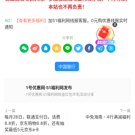
本站也不再负责！
AD：
【查看更多福利】
加51福利网线报客服，0元购优惠线报实时
X
通知
分享到









中国银行
1号优惠网·51福利网发布
1号优惠网·51福利网现金红包羊毛活动分享
上一篇
下一篇
每月28日，联通支付日。话费
中免海南 - 4行满减福利
8.8折，京东购物8.8折，还有抽
奖最低5元京东e卡