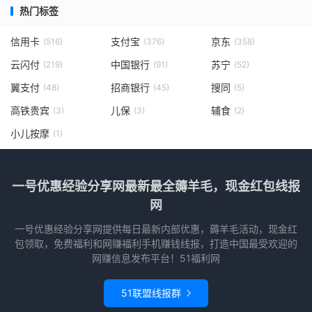
热门标签
信用卡
支付宝
京东
(516)
(376)
(358)
云闪付
中国银行
苏宁
(219)
(91)
(52)
翼支付
招商银行
搜同
(48)
(45)
(5)
高铁贵宾
儿保
辅食
(3)
(3)
(2)
小儿按摩
(1)
一号优惠经验分享网最新最全薅羊毛，现金红包线报
网
一号优惠经验分享网提供每日最新内部优惠，薅羊毛活动，现金红
包领取，免费福利和网赚福利手机赚钱线报，打造中国最受欢迎的
网赚信息发布平台！51福利网
51联盟线报群
