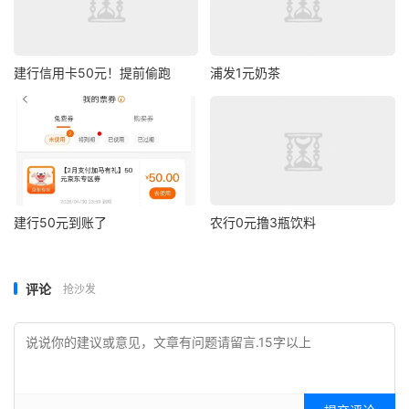
建行信用卡50元！提前偷跑
浦发1元奶茶
建行50元到账了
农行0元撸3瓶饮料
评论
抢沙发