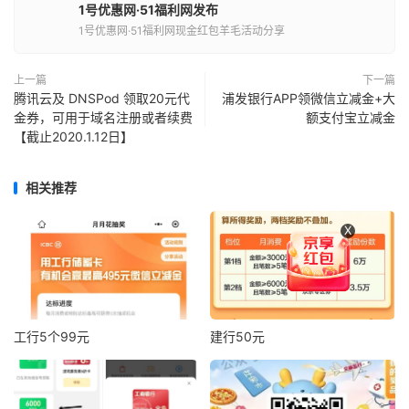
1号优惠网·51福利网发布
1号优惠网·51福利网现金红包羊毛活动分享
上一篇
下一篇
腾讯云及 DNSPod 领取20元代
浦发银行APP领微信立减金+大
金券，可用于域名注册或者续费
额支付宝立减金
【截止2020.1.12日】
相关推荐
X
工行5个99元
建行50元