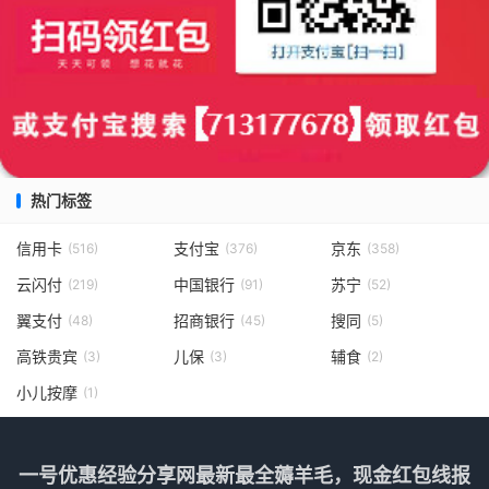
热门标签
信用卡
支付宝
京东
(516)
(376)
(358)
云闪付
中国银行
苏宁
(219)
(91)
(52)
翼支付
招商银行
搜同
(48)
(45)
(5)
高铁贵宾
儿保
辅食
(3)
(3)
(2)
小儿按摩
(1)
一号优惠经验分享网最新最全薅羊毛，现金红包线报