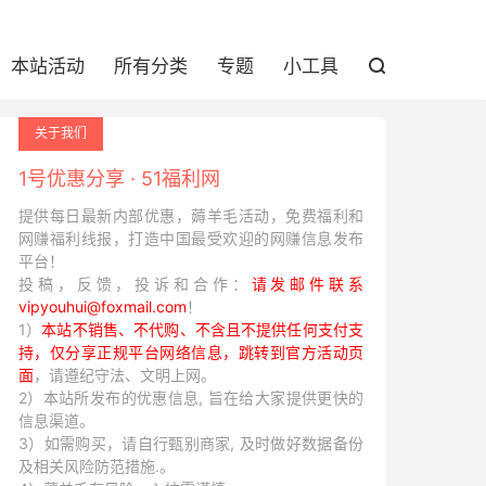
本站活动
所有分类
专题
小工具

关于我们
1号优惠分享 · 51福利网
提供每日最新内部优惠，薅羊毛活动，免费福利和
网赚福利线报，打造中国最受欢迎的网赚信息发布
平台！
投稿，反馈，投诉和合作：
请发邮件联系
vipyouhui@foxmail.com
！
1）
本站不销售、不代购、不含且不提供任何支付支
持，仅分享正规平台网络信息，跳转到官方活动页
面
，请遵纪守法、文明上网。
2）本站所发布的优惠信息, 旨在给大家提供更快的
信息渠道。
3）如需购买，请自行甄别商家, 及时做好数据备份
及相关风险防范措施.。