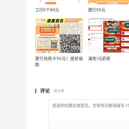
工行5个99元
建行50元
建行信用卡50元！提前偷
浦发1元奶茶
跑
评论
抢沙发