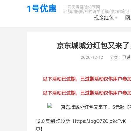
1号优惠
一号优惠经验分享网
51福利网的各种薅羊毛福利经验笔记
现金红包
网
当前位置：
1号优惠分享网 · 51福利网
已过期活动
正文


京东城城分红包又来了，5
2020-12-12
分类：
已过
以下活动已过期，已过期活动仅供用户参
以下活动已过期，已过期活动仅供用户参
12.0复制整段话 Https:/JpgO7ZCIc9
東】