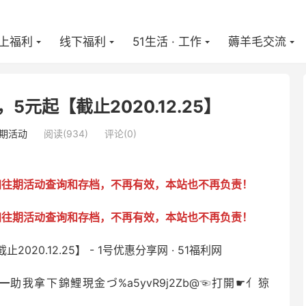
上福利
线下福利
51生活 · 工作
薅羊毛交流
元起【截止2020.12.25】
期活动
阅读(
934
)
评论(0)
加往期活动查询和存档，不再有效，本站也不再负责！
加往期活动查询和存档，不再有效，本站也不再负责！
cTvK—━助我拿下錦鯉現金づ%a5yvR9j2Zb@☜打開☛亻猄