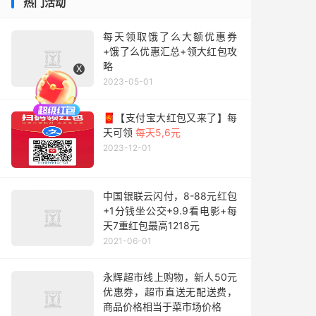
热门活动
每天领取饿了么大额优惠券
+饿了么优惠汇总+领大红包攻
略
X
2023-05-01
🧧【支付宝大红包又来了】每
天可领
每天5,6元
2023-12-01
中国银联云闪付，8-88元红包
+1分钱坐公交+9.9看电影+每
天7重红包最高1218元
2021-06-01
永辉超市线上购物，新人50元
优惠券，超市直送无配送费，
商品价格相当于菜市场价格