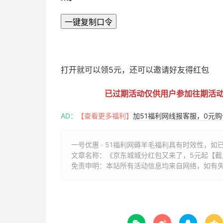
一键复制口令
51福利网
打开就可以领5元，还可以邀请好友得红包
已过期活动仅供用户参加往期活
AD：
【查看更多福利】
加51福利网线报客服，0元
一号优惠 · 51福利网薅羊毛福利具有时效性，如
文章名称：
《京东城城分红包又来了，5元起【截止202
免责申明：本站所有活动信息均来自网络，如有