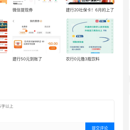
微信提现券
建行20社保卡！6月的上了
建行50元到账了
农行0元撸3瓶饮料
提交评论