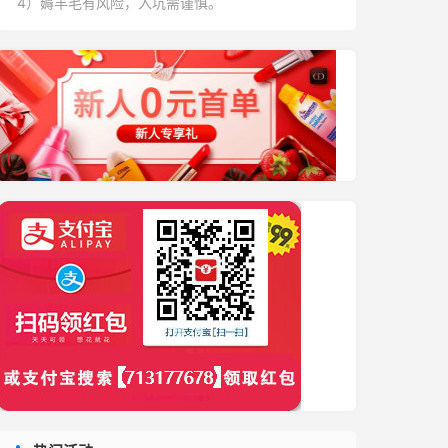
4）薅羊毛有风险，入坑需谨慎。