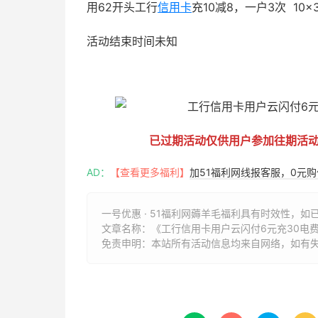
用62开头工行
信用卡
充10减8，一户3次 10
活动结束时间未知
51福利网
已过期活动仅供用户参加往期活
AD：
【查看更多福利】
加51福利网线报客服，0元
一号优惠 · 51福利网薅羊毛福利具有时效性，如
文章名称：
《工行信用卡用户云闪付6元充30电费》
免责申明：本站所有活动信息均来自网络，如有