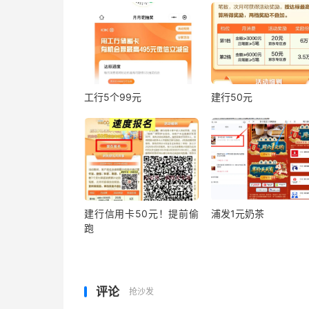
工行5个99元
建行50元
建行信用卡50元！提前偷
浦发1元奶茶
跑
评论
抢沙发