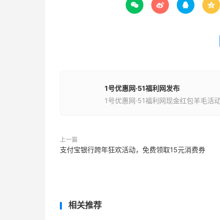




1号优惠网·51福利网发布
1号优惠网·51福利网现金红包羊毛活
上一篇
支付宝银行跨年狂欢活动，免费领取15元消费券
相关推荐