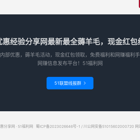
优惠经验分享网最新最全薅羊毛，现金红包
内部优惠，薅羊毛活动，现金红包领取，免费福利和网赚福利手
网赚信息发布平台！51福利网
51联盟线报群

惠分享网 · 51福利网
蜀ICP备2023026646号-1
/
川公网安备51015602000720
网