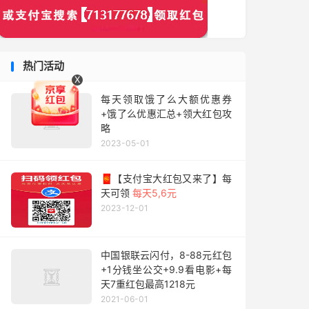
热门活动
X
每天领取饿了么大额优惠券
+饿了么优惠汇总+领大红包攻
略
2023-05-01
🧧【支付宝大红包又来了】每
天可领
每天5,6元
2023-12-01
中国银联云闪付，8-88元红包
+1分钱坐公交+9.9看电影+每
天7重红包最高1218元
2021-06-01