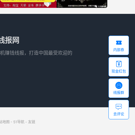
线报网

内部券
机赚钱线报，打造中国最受欢迎的

现金红包

线报群

去评论
站地图
-
51导航
-
友链