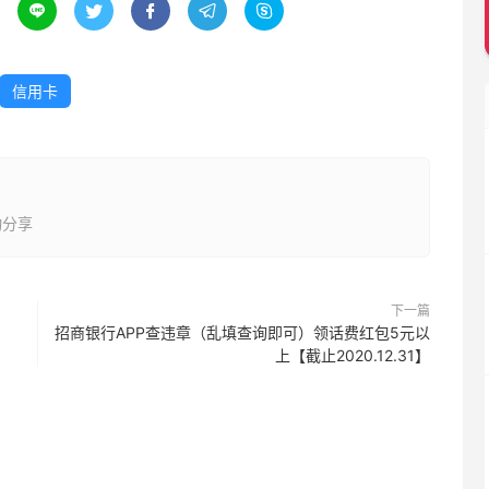





信用卡
动分享
下一篇
招商银行APP查违章（乱填查询即可）领话费红包5元以
上【截止2020.12.31】