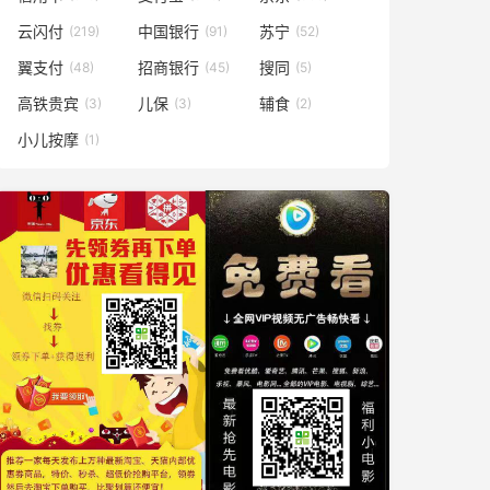
云闪付
中国银行
苏宁
(219)
(91)
(52)
翼支付
招商银行
搜同
(48)
(45)
(5)
高铁贵宾
儿保
辅食
(3)
(3)
(2)
小儿按摩
(1)