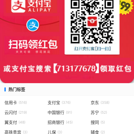
热门标签
信用卡
支付宝
京东
(516)
(376)
(358)
云闪付
中国银行
苏宁
(219)
(91)
(52)
翼支付
招商银行
搜同
(48)
(45)
(5)
高铁贵宾
儿保
辅食
(3)
(3)
(2)