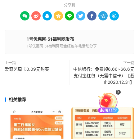
分享到









1号优惠网·51福利网发布
1号优惠网·51福利网现金红包羊毛活动分享
上一篇
下一篇
爱奇艺周卡0.09元购买
中信银行：免费领6.66~66.6元
支付宝红包（无需中信卡）【截
止2020.12.31】
X
相关推荐