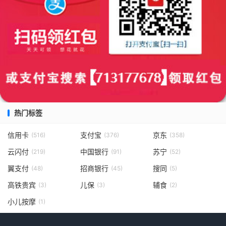
热门标签
信用卡
支付宝
京东
(516)
(376)
(358)
云闪付
中国银行
苏宁
(219)
(91)
(52)
翼支付
招商银行
搜同
(48)
(45)
(5)
高铁贵宾
儿保
辅食
(3)
(3)
(2)
小儿按摩
(1)