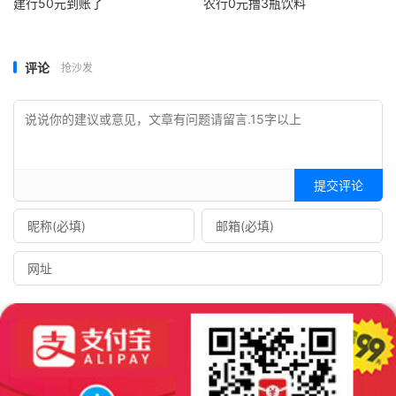
建行50元到账了
农行0元撸3瓶饮料
评论
抢沙发
提交评论