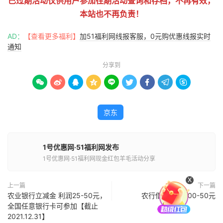
已过期活动仅供用户参加往期活动查询和存档，不再有效，
本站也不再负责！
AD：
【查看更多福利】
加51福利网线报客服，0元购优惠线报实时
通知
分享到









京东
1号优惠网·51福利网发布
1号优惠网·51福利网现金红包羊毛活动分享
X
上一篇
下一篇
农业银行立减金 利润25-50元，
农行借记卡满300-50元
全国任意银行卡可参加【截止
2021.12.31】