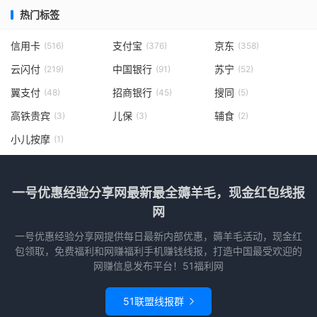
热门标签
信用卡
支付宝
京东
(516)
(376)
(358)
云闪付
中国银行
苏宁
(219)
(91)
(52)
翼支付
招商银行
搜同
(48)
(45)
(5)
高铁贵宾
儿保
辅食
(3)
(3)
(2)
小儿按摩
(1)
一号优惠经验分享网最新最全薅羊毛，现金红包线报
网
一号优惠经验分享网提供每日最新内部优惠，薅羊毛活动，现金红
包领取，免费福利和网赚福利手机赚钱线报，打造中国最受欢迎的
网赚信息发布平台！51福利网
51联盟线报群
