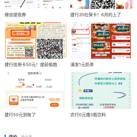
微信提现券
建行20社保卡！6月的上了
建行信用卡50元！提前偷跑
浦发1元奶茶
建行50元到账了
农行0元撸3瓶饮料
评论
抢沙发