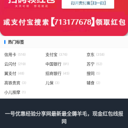
热门标签
信用卡
支付宝
京东
(516)
(376)
(358)
云闪付
中国银行
苏宁
(219)
(91)
(52)
翼支付
招商银行
搜同
(48)
(45)
(5)
高铁贵宾
儿保
辅食
(3)
(3)
(2)
小儿按摩
(1)
一号优惠经验分享网最新最全薅羊毛，现金红包线报
网